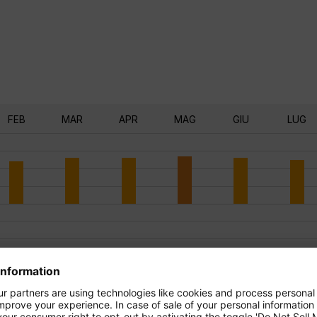
FEB
MAR
APR
MAG
GIU
LUG