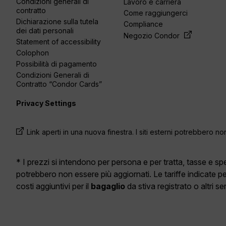
Condizioni generali di
Lavoro e carriera
contratto
Come raggiungerci
Dichiarazione sulla tutela
Compliance
dei dati personali
Negozio Condor
Statement of accessibility
Colophon
Possibilità di pagamento
Condizioni Generali di
Contratto “Condor Cards”
Privacy Settings
Link aperti in una nuova finestra. I siti esterni potrebbero no
* I prezzi si intendono per persona e per tratta, tasse e 
potrebbero non essere più aggiornati. Le tariffe indicate p
costi aggiuntivi per il
bagaglio
da stiva registrato o altri s