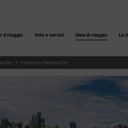
 il viaggio
Volo e servizi
Idee di viaggio
La 
a City
Palermo a Panama City