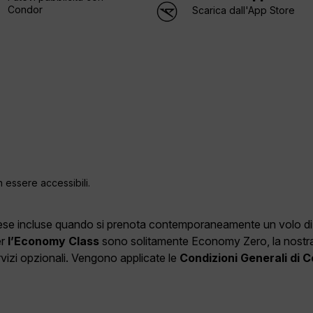
Condor
Scarica dall'App Store
n essere accessibili.
spese incluse quando si prenota contemporaneamente un volo di an
er
l’Economy Class
sono solitamente Economy Zero, la nostra o
ervizi opzionali. Vengono applicate le
Condizioni Generali di 