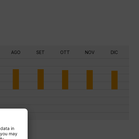
AGO
SET
OTT
NOV
DIC