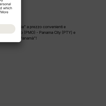
ro paese "Italia" a prezzo convenienti e
l volo Palermo (PMO) - Panama City (PTY) e
e di viaggio "Panamà"!