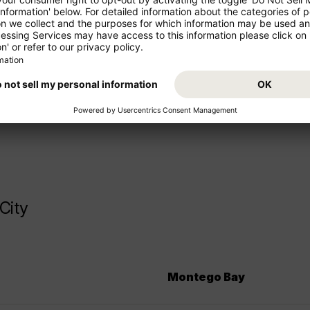
giosi!
Partite per le vacanze dal vost
comodamente. Prenotate ora i
e medio raggio che offerte di
godetevi la vostra destinazion
City
Montego Bay