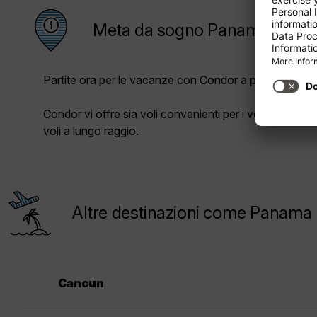
Meta da sogno Panama City
Partite ora per le vacanze con Condor a prezzi vantag
Condor vi offre sia voli convenienti per i voli a corto 
voli a lungo raggio.
Altre destinazioni come Panama 
Cancun