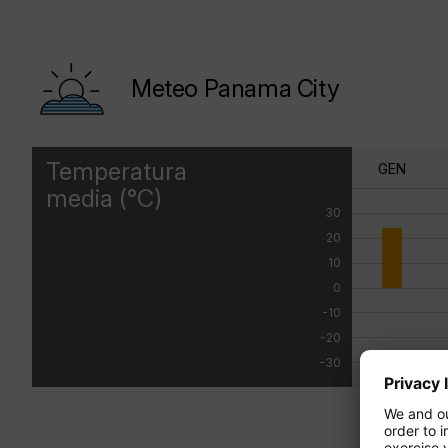
Meteo Panama City
Temperatura
GEN
media (°C)
30
20
10
0
-10
-20
-30