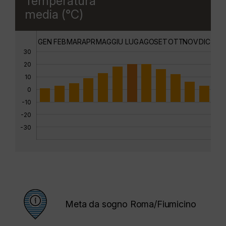
Temperatura
media (°C)
GEN
FEB
MAR
APR
MAG
GIU
LUG
AGO
SET
OTT
NOV
DIC
30
20
10
0
-10
-20
-30
Meta da sogno Roma/Fiumicino