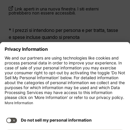
Link aperti in una nuova finestra. I siti esterni
potrebbero non essere accessibili.
* I prezzi si intendono per persona e per tratta, tasse
e spese incluse quando si prenota
contemporaneamente un volo di andata e ritorno.
Erano disponibili nelle ultime 24 ore e potrebbero non
essere più aggiornati. Le tariffe indicate per
l’Economy Class
sono solitamente Economy Zero,
la nostra opzione di tariffa più limitata. Potrebbero
essere applicati costi aggiuntivi per il
bagaglio
da
stiva registrato o altri servizi opzionali. Vengono
applicate le
Condizioni Generali di Contratto
.