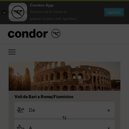
Condor App
aperto
Ricerca voli & Check-in
gratuito Scarica dall`AppStore
Voli da Bari a Roma/Fiumicino