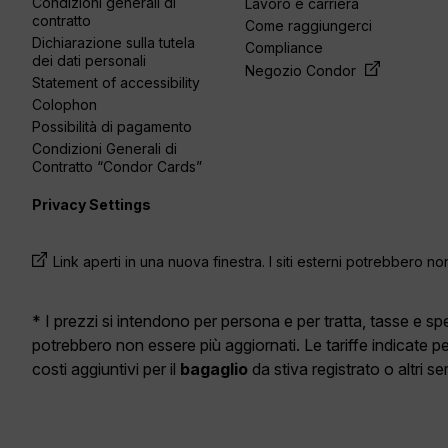
Condizioni generali di
Lavoro e carriera
contratto
Come raggiungerci
Dichiarazione sulla tutela
Compliance
dei dati personali
Negozio Condor
Statement of accessibility
Colophon
Possibilità di pagamento
Condizioni Generali di
Contratto “Condor Cards”
Privacy Settings
Link aperti in una nuova finestra. I siti esterni potrebbero no
* I prezzi si intendono per persona e per tratta, tasse e 
potrebbero non essere più aggiornati. Le tariffe indicate p
costi aggiuntivi per il
bagaglio
da stiva registrato o altri s