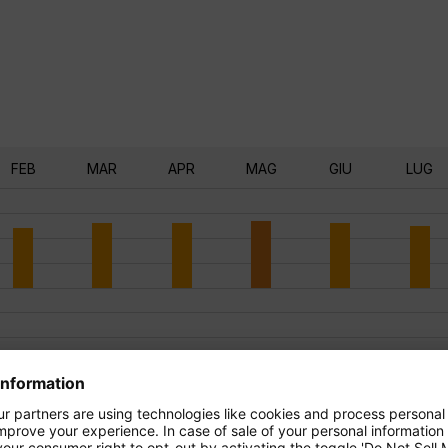
FEB
MAR
APR
MAG
GIU
LUG