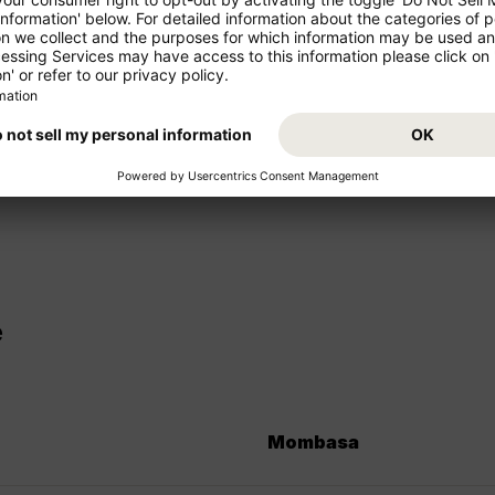
giosi!
Partite per le vacanze dal vost
comodamente. Prenotate ora i
e medio raggio che offerte di
e godetevi la vostra destinazio
e
Mombasa