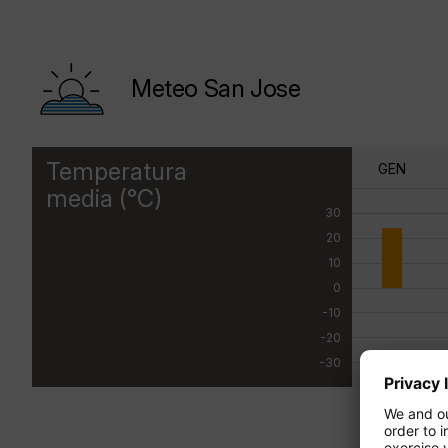
Meteo San Jose
Temperatura
GEN
media (°C)
30
20
10
0
-10
-20
-30