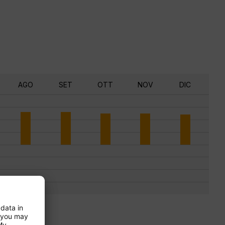
AGO
SET
OTT
NOV
DIC