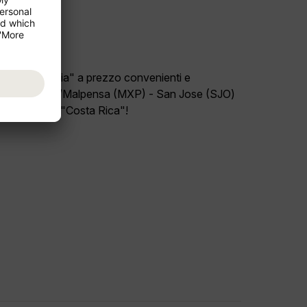
ro paese "Italia" a prezzo convenienti e
l volo Milano/Malpensa (MXP) - San Jose (SJO)
ne di viaggio "Costa Rica"!