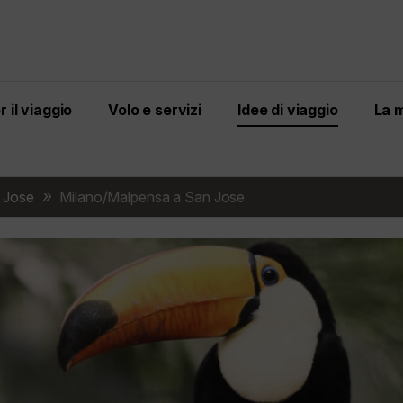
 il viaggio
Volo e servizi
Idee di viaggio
La 
 Jose
Milano/Malpensa a San Jose