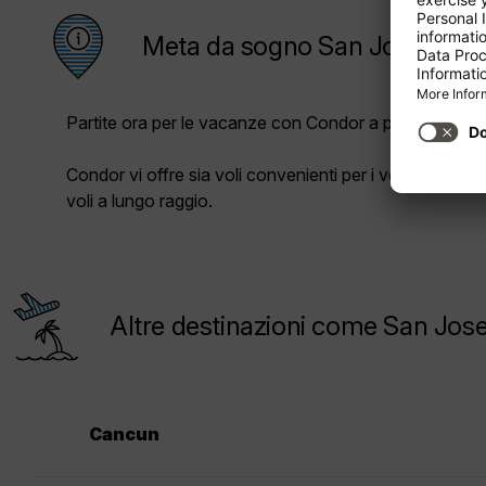
Meta da sogno San Jose
Partite ora per le vacanze con Condor a prezzi vantag
Condor vi offre sia voli convenienti per i voli a corto 
voli a lungo raggio.
Altre destinazioni come San Jos
Cancun