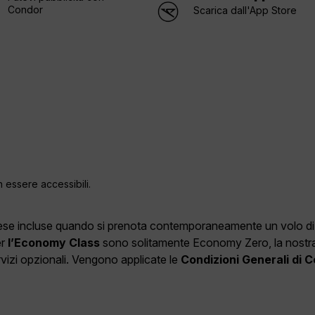
Condor
Scarica dall'App Store
n essere accessibili.
spese incluse quando si prenota contemporaneamente un volo di an
er
l’Economy Class
sono solitamente Economy Zero, la nostra o
ervizi opzionali. Vengono applicate le
Condizioni Generali di 