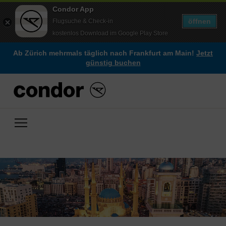
Condor App
öffnen
Flugsuche & Check-in
kostenlos Download im Google Play Store
Ab Zürich mehrmals täglich nach Frankfurt am Main!
Jetzt
günstig buchen