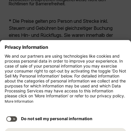
Richtlinien für Barrierefreiheit.
* Die Preise gelten pro Person und Strecke inkl.
Steuern und Gebühren bei gleichzeitiger Buchung
eines Hin- und Rückflugs. Sie waren innerhalb der
letzten 24 Stunden verfügbar und sind
möglicherweise nicht mehr aktuell. Bei den für die
Economy Class
angegebenen Tarifen handelt es
sich i.d.R. um Economy Zero, unsere restriktivste
Tarifoption. Es können hierfür zusätzliche Gebühren
für
Aufgabegepäck
oder für andere optionale
Leistungen anfallen. Es gelten die
Allgemeinen
Geschäftsbedingungen
.