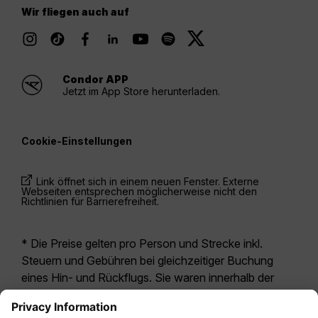
Wir fliegen auch auf
Condor APP
Jetzt im App Store herunterladen.
Cookie-Einstellungen
Link öffnet sich in einem neuen Fenster. Externe
Webseiten entsprechen möglicherweise nicht den
Richtlinien für Barrierefreiheit.
* Die Preise gelten pro Person und Strecke inkl.
Steuern und Gebühren bei gleichzeitiger Buchung
eines Hin- und Rückflugs. Sie waren innerhalb der
letzten 24 Stunden verfügbar und sind
möglicherweise nicht mehr aktuell. Bei den für die