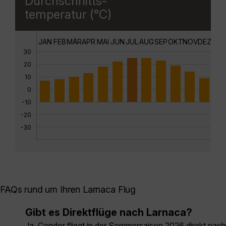
Durchschnitts-
temperatur (°C)
JAN
FEB
MÄR
APR
MAI
JUN
JUL
AUG
SEP
OKT
NOV
DEZ
30
20
10
0
-10
-20
-30
FAQs rund um Ihren Larnaca Flug
Gibt es Direktflüge nach Larnaca?
Ja, Condor fliegt in der Sommersaison 2026 direkt nach