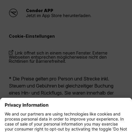
Condor APP
Jetzt im App Store herunterladen.
Cookie-Einstellungen
Link öffnet sich in einem neuen Fenster. Externe
Webseiten entsprechen möglicherweise nicht den
Richtlinien für Barrierefreiheit.
* Die Preise gelten pro Person und Strecke inkl.
Steuern und Gebühren bei gleichzeitiger Buchung
eines Hin- und Rückflugs. Sie waren innerhalb der
letzten 24 Stunden verfügbar und sind
möglicherweise nicht mehr aktuell. Bei den für die
Economy Class
angegebenen Tarifen handelt es
sich i.d.R. um Economy Zero, unsere restriktivste
Tarifoption. Es können hierfür zusätzliche Gebühren