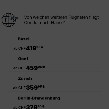
Von welchen weiteren Flughäfen fliegt
Condor nach Hanoi?
Basel
.
419
*
95
ab CHF
Genf
.
459
*
95
ab CHF
Zürich
.
359
*
95
ab CHF
Berlin-Brandenburg
.
379
*
95
ab CHF