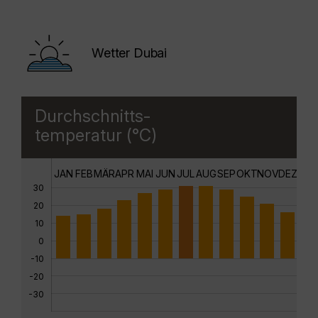
Wetter Dubai
Durchschnitts-
temperatur (°C)
JAN
FEB
MÄR
APR
MAI
JUN
JUL
AUG
SEP
OKT
NOV
DEZ
30
20
10
0
-10
-20
-30