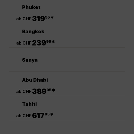
Phuket
.
319
*
95
ab CHF
Bangkok
.
239
*
95
ab CHF
Sanya
Abu Dhabi
.
389
*
95
ab CHF
Tahiti
.
617
*
95
ab CHF