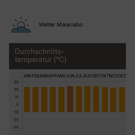
Wetter Maracaibo
Durchschnitts-
temperatur (°C)
JAN
FEB
MÄR
APR
MAI
JUN
JUL
AUG
SEP
OKT
NOV
DEZ
30
20
10
0
-10
-20
-30