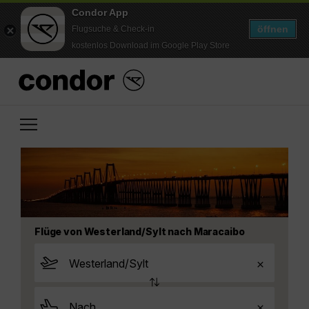
Condor App
öffnen
Flugsuche & Check-in
kostenlos Download im Google Play Store
Flüge von Westerland/Sylt nach Maracaibo