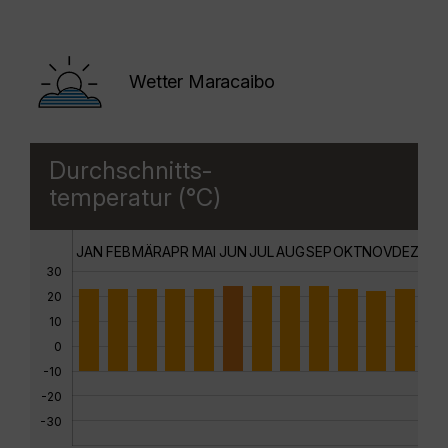
Wetter Maracaibo
Durchschnitts-
temperatur (°C)
JAN
FEB
MÄR
APR
MAI
JUN
JUL
AUG
SEP
OKT
NOV
DEZ
30
20
10
0
-10
-20
-30