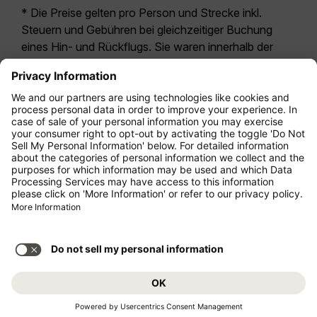
* Die Preise gelten pro Person und Strecke inkl.
Steuern und Gebühren bei gleichzeitiger Buchung
eines Hin- und Rückflugs. Sie waren innerhalb der
letzten 24 Stunden verfügbar und sind
möglicherweise nicht mehr aktuell. Bei den für die
Economy Class
angegebenen Tarifen handelt es
sich i.d.R. um Economy Zero, unsere restriktivste
Tarifoption. Es können hierfür zusätzliche Gebühren
für
Aufgabegepäck
oder für andere optionale
Leistungen anfallen. Es gelten die
Allgemeinen
Geschäftsbedingungen
.