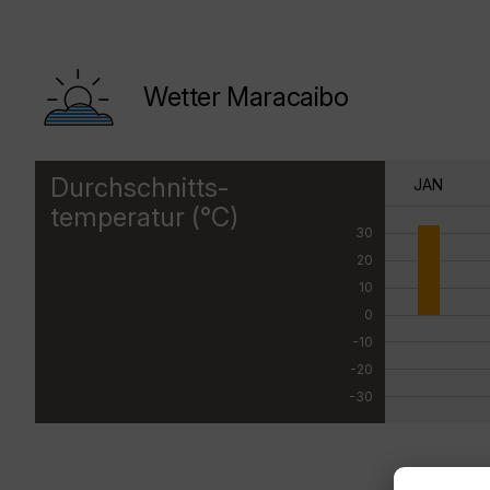
Wetter Maracaibo
Durchschnitts-
JAN
temperatur (°C)
30
20
10
0
-10
-20
-30