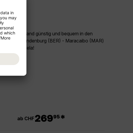
land Deutschland günstig und bequem in den
Flug Berlin-Brandenburg (BER) - Maracaibo (MAR)
seziel Venezuela!
.
269
*
95
ab CHF