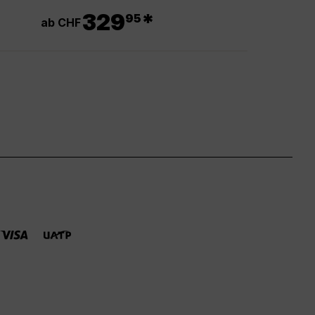
.
329
*
95
ab CHF