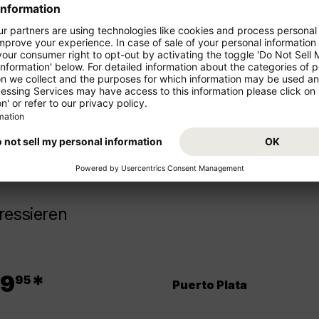
ren Urlaub!
Starten Sie von Ihrem Abflugs
Urlaub. Buchen Sie jetzt den 
z- und Mittelstrecke als
und freuen Sie sich auf Ihr Rei
ressieren
.
9
*
95
Puerto Plata