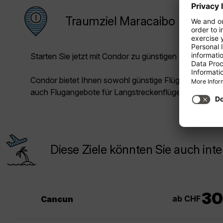
Traumziel Maracaibo
Starten Sie jetzt mit Condor zu günstigen Preisen in Ih
Condor bietet Ihnen sowohl günstige Flüge für die Kur
auch Flugangebote für Langstreckenflüge.
Diese Ziele könnten Sie auch inte
30
ab CHF
Cancun