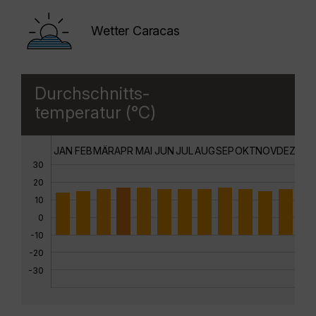
Wetter Caracas
Durchschnitts-
temperatur (°C)
JAN
FEB
MÄR
APR
MAI
JUN
JUL
AUG
SEP
OKT
NOV
DEZ
30
20
10
0
-10
-20
-30