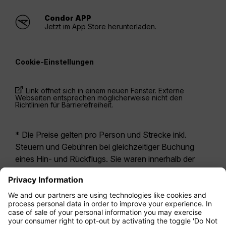
Condor APP
Jetzt im App Store herunterladen.
Cookie-Einstellungen
Link öffnet sich in einem neuen Fenster. Externe
Webseiten entsprechen möglicherweise nicht den
Richtlinien für Barrierefreiheit.
* Die Preise gelten pro Person und Strecke inkl.
Steuern und Gebühren bei gleichzeitiger Buchung
eines Hin- und Rückflugs. Sie waren innerhalb der
letzten 24 Stunden verfügbar und sind
möglicherweise nicht mehr aktuell. Bei den für die
Economy Class
angegebenen Tarifen handelt es
sich i.d.R. um Economy Zero, unsere restriktivste
Tarifoption. Es können hierfür zusätzliche Gebühren