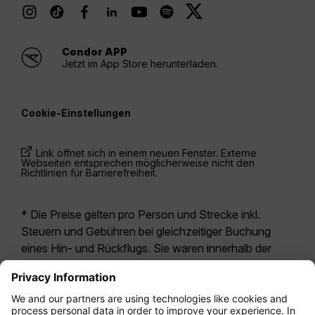
Condor APP
Jetzt im App Store herunterladen.
Cookie-Einstellungen
Link öffnet sich in einem neuen Fenster. Externe
Webseiten entsprechen möglicherweise nicht den
Richtlinien für Barrierefreiheit.
* Die Preise gelten pro Person und Strecke inkl.
Steuern und Gebühren bei gleichzeitiger Buchung
eines Hin- und Rückflugs. Sie waren innerhalb der
letzten 24 Stunden verfügbar und sind
möglicherweise nicht mehr aktuell. Bei den für die
Economy Class
angegebenen Tarifen handelt es