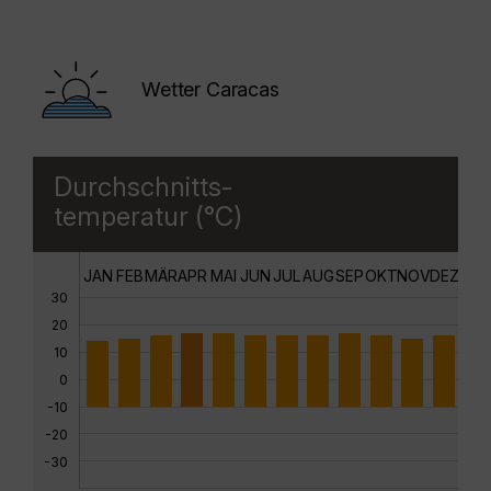
Wetter Caracas
Durchschnitts-
temperatur (°C)
JAN
FEB
MÄR
APR
MAI
JUN
JUL
AUG
SEP
OKT
NOV
DEZ
30
20
10
0
-10
-20
-30