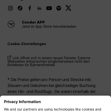
Condor APP
Jetzt im App Store herunterladen.
Cookie-Einstellungen
Link öffnet sich in einem neuen Fenster. Externe
Webseiten entsprechen möglicherweise nicht den
Richtlinien für Barrierefreiheit.
* Die Preise gelten pro Person und Strecke inkl.
Steuern und Gebühren bei gleichzeitiger Buchung
eines Hin- und Rückflugs. Sie waren innerhalb der
letzten 24 Stunden verfügbar und sind
möglicherweise nicht mehr aktuell. Bei den für die
Economy Class
angegebenen Tarifen handelt es