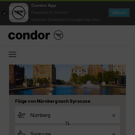
Condor App
öffnen
Flugsuche & Check-in
kostenlos Download im Google Play Store
Flüge von Nürnberg nach Syracuse