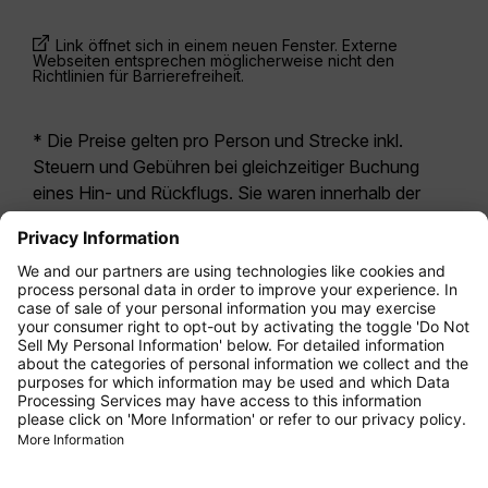
Link öffnet sich in einem neuen Fenster. Externe
Webseiten entsprechen möglicherweise nicht den
Richtlinien für Barrierefreiheit.
* Die Preise gelten pro Person und Strecke inkl.
Steuern und Gebühren bei gleichzeitiger Buchung
eines Hin- und Rückflugs. Sie waren innerhalb der
letzten 24 Stunden verfügbar und sind
möglicherweise nicht mehr aktuell. Bei den für die
Economy Class
angegebenen Tarifen handelt es
sich i.d.R. um Economy Zero, unsere restriktivste
Tarifoption. Es können hierfür zusätzliche Gebühren
für
Aufgabegepäck
oder für andere optionale
Leistungen anfallen. Es gelten die
Allgemeinen
Geschäftsbedingungen
.