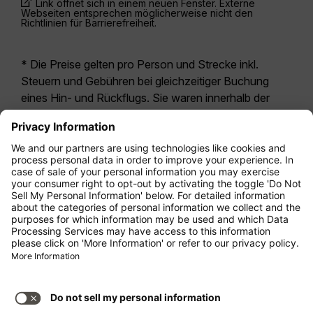
Link öffnet sich in einem neuen Fenster. Externe
Webseiten entsprechen möglicherweise nicht den
Richtlinien für Barrierefreiheit.
* Die Preise gelten pro Person und Strecke inkl.
Steuern und Gebühren bei gleichzeitiger Buchung
eines Hin- und Rückflugs. Sie waren innerhalb der
letzten 24 Stunden verfügbar und sind
möglicherweise nicht mehr aktuell. Bei den für die
Economy Class
angegebenen Tarifen handelt es
sich i.d.R. um Economy Zero, unsere restriktivste
Tarifoption. Es können hierfür zusätzliche Gebühren
für
Aufgabegepäck
oder für andere optionale
Leistungen anfallen. Es gelten die
Allgemeinen
Geschäftsbedingungen
.