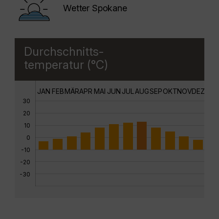
Wetter Spokane
Durchschnitts-
temperatur (°C)
JAN
FEB
MÄR
APR
MAI
JUN
JUL
AUG
SEP
OKT
NOV
DEZ
30
20
10
0
-10
-20
-30