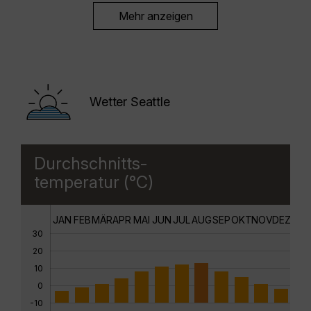
Mehr anzeigen
Wetter Seattle
Durchschnitts-
temperatur (°C)
JAN
FEB
MÄR
APR
MAI
JUN
JUL
AUG
SEP
OKT
NOV
DEZ
30
20
10
0
-10