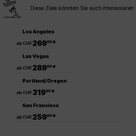
Diese Ziele könnten Sie auch interessieren
Los Angeles
.
269
*
95
ab CHF
Las Vegas
.
289
*
95
ab CHF
Portland/Oregon
.
319
*
95
ab CHF
San Francisco
.
259
*
95
ab CHF