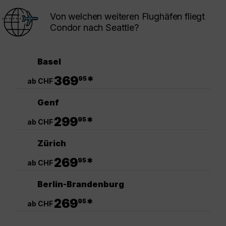
Von welchen weiteren Flughäfen fliegt
Condor nach Seattle?
Basel
.
369
*
95
ab CHF
Genf
.
299
*
95
ab CHF
Zürich
.
269
*
95
ab CHF
Berlin-Brandenburg
.
269
*
95
ab CHF