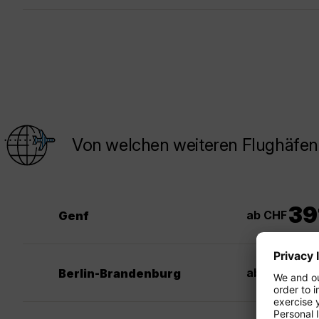
Von welchen weiteren Flughäfen
39
ab CHF
Genf
35
ab CHF
Berlin-Brandenburg