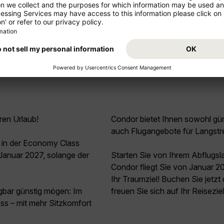
Mehr anzeigen
ren Urlaub!
Condor bietet Ihnen sowohl güns
auch Flugangebote für Langstr
 in der Economy Class
anuar 2027, solange der
Starten Sie von Ihrem Abflugs
Condor fliegt Sie von Januar 
Ihr Traumziel! Buchen Sie jetz
agbar günstig mögen: Im
freuen Sie sich auf Ihr Reisezi
ss – mit mehr Sitzkomfort