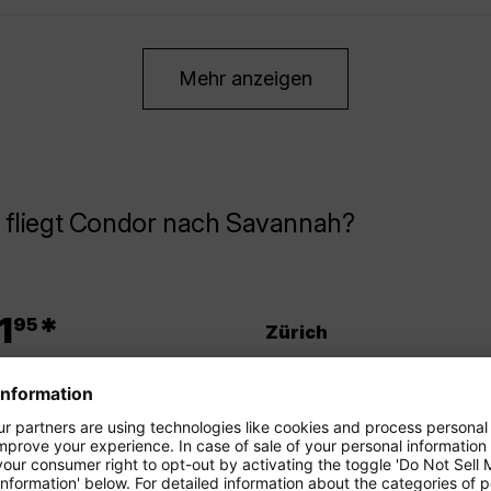
Mehr anzeigen
 fliegt Condor nach Savannah?
.
1
*
95
Zürich
.
5
*
95
Dresden