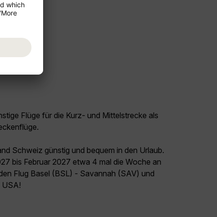
tige Flüge für die Kurz- und Mittelstrecke als
eckenflüge.
land Schweiz günstig und bequem in den Urlaub.
2027 bis Februar 2027 etwa 4 mal die Woche an
t den Flug Basel (BSL) - Savannah (SAV) und
el USA!