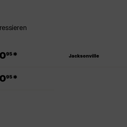
ressieren
.
0
*
95
Jacksonville
.
0
*
95