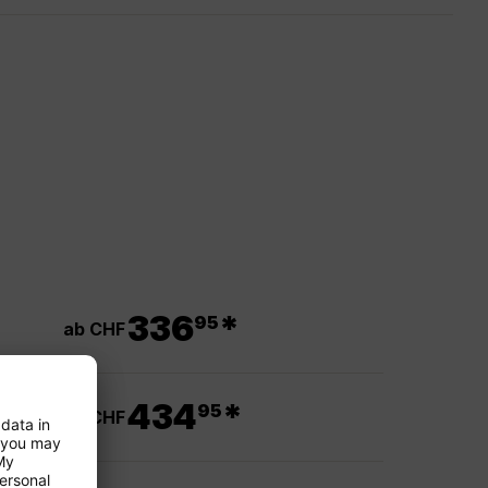
.
336
*
95
ab CHF
.
434
*
95
ab CHF