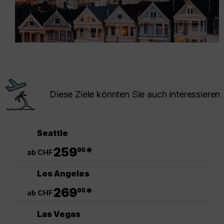
Diese Ziele könnten Sie auch interessieren
Seattle
.
259
*
95
ab CHF
Los Angeles
.
269
*
95
ab CHF
Las Vegas