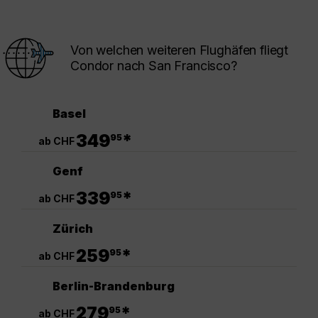
Von welchen weiteren Flughäfen fliegt
Condor nach San Francisco?
Basel
.
349
*
95
ab CHF
Genf
.
339
*
95
ab CHF
Zürich
.
259
*
95
ab CHF
Berlin-Brandenburg
.
279
*
95
ab CHF