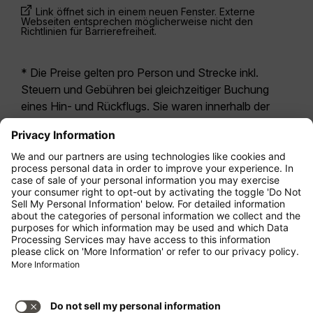
Link öffnet sich in einem neuen Fenster. Externe
Webseiten entsprechen möglicherweise nicht den
Richtlinien für Barrierefreiheit.
* Die Preise gelten pro Person und Strecke inkl.
Steuern und Gebühren bei gleichzeitiger Buchung
eines Hin- und Rückflugs. Sie waren innerhalb der
letzten 24 Stunden verfügbar und sind
möglicherweise nicht mehr aktuell. Bei den für die
Economy Class
angegebenen Tarifen handelt es
sich i.d.R. um Economy Zero, unsere restriktivste
Tarifoption. Es können hierfür zusätzliche Gebühren
für
Aufgabegepäck
oder für andere optionale
Leistungen anfallen. Es gelten die
Allgemeinen
Geschäftsbedingungen
.