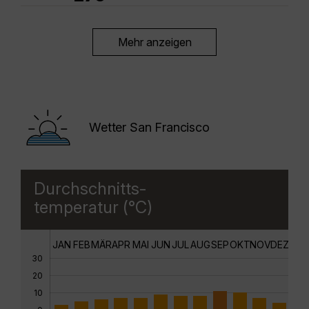
Mehr anzeigen
Wetter San Francisco
Durchschnitts-
temperatur (°C)
JAN
FEB
MÄR
APR
MAI
JUN
JUL
AUG
SEP
OKT
NOV
DEZ
30
20
10