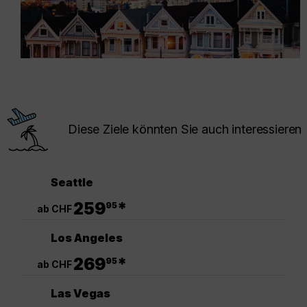
Diese Ziele könnten Sie auch interessieren
Seattle
.
259
*
95
ab CHF
Los Angeles
.
269
*
95
ab CHF
Las Vegas