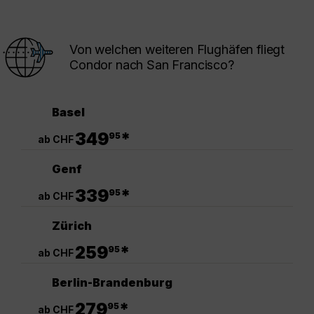
Von welchen weiteren Flughäfen fliegt
Condor nach San Francisco?
Basel
.
349
*
95
ab CHF
Genf
.
339
*
95
ab CHF
Zürich
.
259
*
95
ab CHF
Berlin-Brandenburg
.
279
*
95
ab CHF