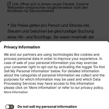
Link öffnet sich in einem neuen Fenster. Externe
Webseiten entsprechen möglicherweise nicht den
Richtlinien für Barrierefreiheit.
* Die Preise gelten pro Person und Strecke inkl.
Steuern und Gebühren bei gleichzeitiger Buchung
eines Hin- und Rückflugs. Sie waren innerhalb der
letzten 24 Stunden verfügbar und sind
möglicherweise nicht mehr aktuell. Bei den für die
Economy Class
angegebenen Tarifen handelt es
sich i.d.R. um Economy Zero, unsere restriktivste
Tarifoption. Es können hierfür zusätzliche Gebühren
für
Aufgabegepäck
oder für andere optionale
Leistungen anfallen. Es gelten die
Allgemeinen
Geschäftsbedingungen
.