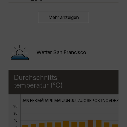
Mehr anzeigen
Wetter San Francisco
Durchschnitts-
temperatur (°C)
JAN
FEB
MÄR
APR
MAI
JUN
JUL
AUG
SEP
OKT
NOV
DEZ
30
20
10