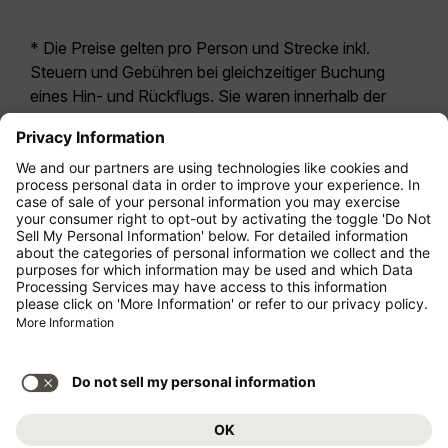
* Die Preise gelten pro Person und Strecke inkl.
Steuern und Gebühren bei gleichzeitiger Buchung
eines Hin- und Rückflugs. Sie waren innerhalb der
letzten 24 Stunden verfügbar und sind
möglicherweise nicht mehr aktuell. Bei den für die
Economy Class
angegebenen Tarifen handelt es
sich i.d.R. um Economy Zero, unsere restriktivste
Tarifoption. Es können hierfür zusätzliche Gebühren
für
Aufgabegepäck
oder für andere optionale
Leistungen anfallen. Es gelten die
Allgemeinen
Geschäftsbedingungen
.