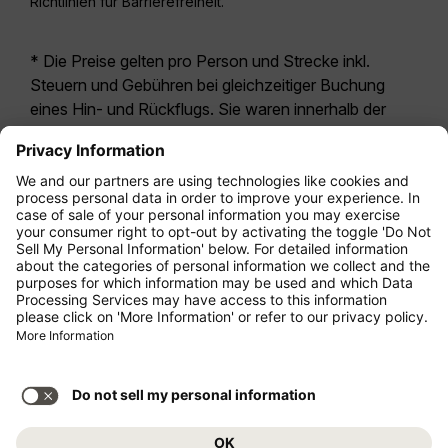
Richtlinien für Barrierefreiheit.
* Die Preise gelten pro Person und Strecke inkl.
Steuern und Gebühren bei gleichzeitiger Buchung
eines Hin- und Rückflugs. Sie waren innerhalb der
letzten 24 Stunden verfügbar und sind
möglicherweise nicht mehr aktuell. Bei den für die
Economy Class
angegebenen Tarifen handelt es
sich i.d.R. um Economy Zero, unsere restriktivste
Tarifoption. Es können hierfür zusätzliche Gebühren
für
Aufgabegepäck
oder für andere optionale
Leistungen anfallen. Es gelten die
Allgemeinen
Geschäftsbedingungen
.