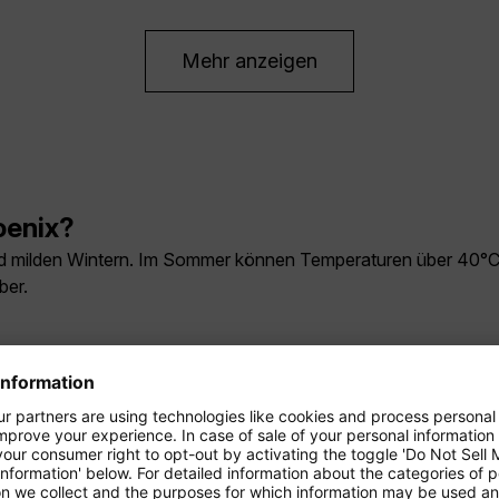
Mehr anzeigen
oenix?
 milden Wintern. Im Sommer können Temperaturen über 40°C e
ber.
Phoenix fort?
nd Ausflugsziele nur schwer mit öffentlichen Verkehrsmitteln er
m Flughafen und der Stadt verkehrt der kostenlose PHX Sky Tra
oenix geben?