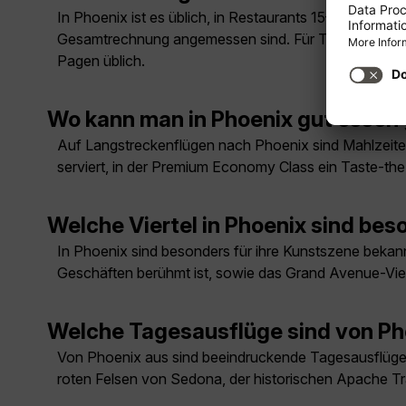
In Phoenix ist es üblich, in Restaurants 15–20% des 
Gesamtrechnung angemessen sind. Für Taxis und Fahr
Pagen üblich.
Wo kann man in Phoenix gut essen
Auf Langstreckenflügen nach Phoenix sind Mahlzeite
serviert, in der Premium Economy Class ein Taste-t
Welche Viertel in Phoenix sind bes
In Phoenix sind besonders für ihre Kunstszene bekann
Geschäften berühmt ist, sowie das Grand Avenue-Vierte
Welche Tagesausflüge sind von Ph
Von Phoenix aus sind beeindruckende Tagesausflüge 
roten Felsen von Sedona, der historischen Apache Tr