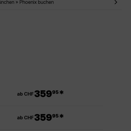
ünchen » Phoenix buchen
.
359
*
95
ab CHF
.
359
*
95
ab CHF