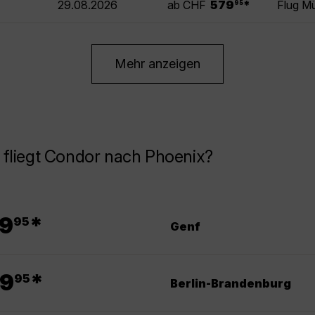
29.08.2026
ab CHF
579
*
Flug M
95
Mehr anzeigen
 fliegt Condor nach Phoenix?
.
9
*
95
Genf
.
9
*
95
Berlin-Brandenburg