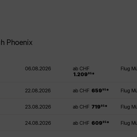
ch Phoenix
06.08.2026
ab CHF
Flug M
.
1.209
*
95
.
22.08.2026
ab CHF
659
*
Flug M
95
.
23.08.2026
ab CHF
719
*
Flug M
95
.
24.08.2026
ab CHF
609
*
Flug M
95
.