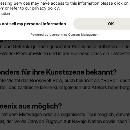
Rechnungsbetrags als Trinkgeld zu geben, während in Bars 1–2 
dienste sind 15–20%, für Hotelpersonal 2–5 Dollar pro Nacht
 gehen?
n und Getränke je nach gebuchter Reiseklasse enthalten. In 
he-World-Premium-Menü und in der Business Class ein Taste-
onders für ihre Kunstszene bekannt?
te Viertel das Roosevelt Row, auch bekannt als "RoRo", das f
l, das zahlreiche kleine Kunstgalerien und Ateliers beherbergt
oenix aus möglich?
mit dem Mietwagen oder als organisierte Tour möglich, daru
ail, der Verde Canyon Zugtour, zur Navajo Nation sowie nach 