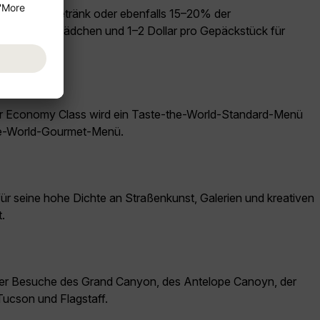
Dollar pro Getränk oder ebenfalls 15–20% der
 für Zimmermädchen und 1–2 Dollar pro Gepäckstück für
der Economy Class wird ein Taste-the-World-Standard-Menü
the-World-Gourmet-Menü.
ür seine hohe Dichte an Straßenkunst, Galerien und kreativen
.
nter Besuche des Grand Canyon, des Antelope Canoyn, der
Tucson und Flagstaff.