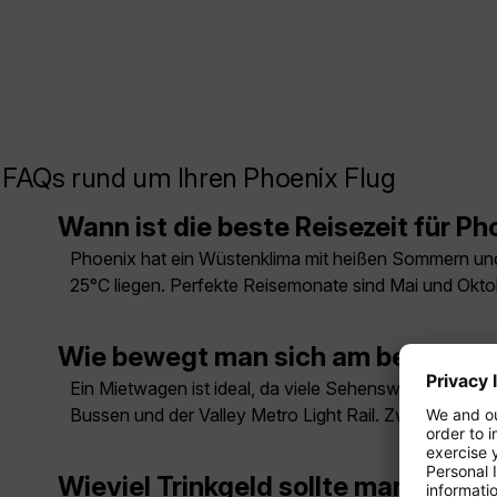
FAQs rund um Ihren Phoenix Flug
Wann ist die beste Reisezeit für Ph
Phoenix hat ein Wüstenklima mit heißen Sommern und
25°C liegen. Perfekte Reisemonate sind Mai und Okto
Wie bewegt man sich am besten in 
Ein Mietwagen ist ideal, da viele Sehenswürdigkeiten u
Bussen und der Valley Metro Light Rail. Zwischen de
Wieviel Trinkgeld sollte man in Ph