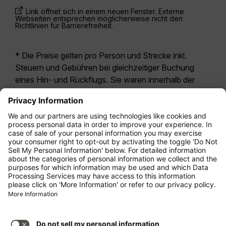
Link öffnet sich in einem neuen Fenster. Externe
Webseiten entsprechen möglicherweise nicht den
Richtlinien für Barrierefreiheit.
* Die Preise gelten pro Person und Strecke inkl.
Steuern und Gebühren bei gleichzeitiger Buchung
eines Hin- und Rückflugs. Sie waren innerhalb der
letzten 24 Stunden verfügbar und sind
möglicherweise nicht mehr aktuell. Bei den für die
Economy Class
angegebenen Tarifen handelt es
sich i.d.R. um Economy Zero, unsere restriktivste
Tarifoption. Es können hierfür zusätzliche Gebühren
für
Aufgabegepäck
oder für andere optionale
Leistungen anfallen. Es gelten die
Allgemeinen
Geschäftsbedingungen
.