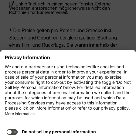
Link öffnet sich in einem neuen Fenster. Externe
Webseiten entsprechen möglicherweise nicht den
Richtlinien für Barrierefreiheit.
* Die Preise gelten pro Person und Strecke inkl.
Steuern und Gebühren bei gleichzeitiger Buchung
eines Hin- und Rückflugs. Sie waren innerhalb der
letzten 24 Stunden verfügbar und sind
möglicherweise nicht mehr aktuell. Bei den für die
Economy Class
angegebenen Tarifen handelt es
sich i.d.R. um Economy Zero, unsere restriktivste
Tarifoption. Es können hierfür zusätzliche Gebühren
für
Aufgabegepäck
oder für andere optionale
Leistungen anfallen. Es gelten die
Allgemeinen
Geschäftsbedingungen
.