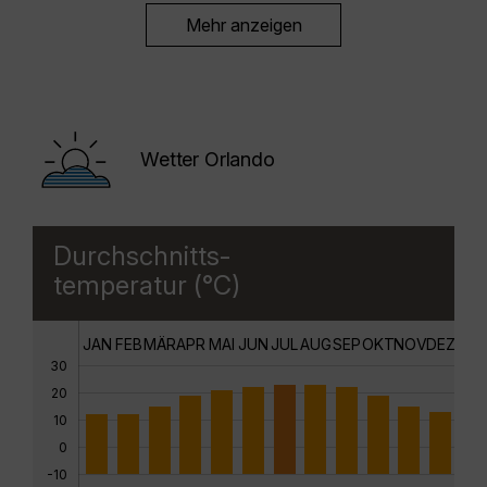
Mehr anzeigen
Wetter Orlando
Durchschnitts-
temperatur (°C)
JAN
FEB
MÄR
APR
MAI
JUN
JUL
AUG
SEP
OKT
NOV
DEZ
30
20
10
0
-10