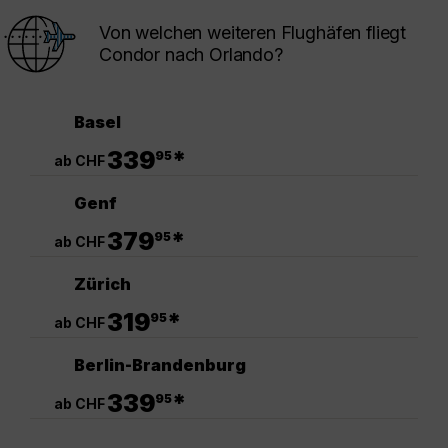
Von welchen weiteren Flughäfen fliegt
Condor nach Orlando?
Basel
.
339
*
95
ab CHF
Genf
.
379
*
95
ab CHF
Zürich
.
319
*
95
ab CHF
Berlin-Brandenburg
.
339
*
95
ab CHF