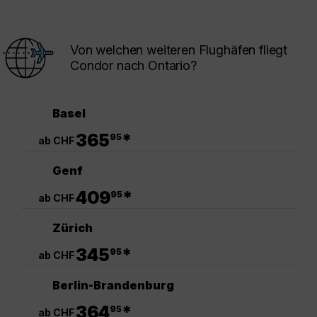
Von welchen weiteren Flughäfen fliegt
Condor nach Ontario?
Basel
.
365
*
95
ab CHF
Genf
.
409
*
95
ab CHF
Zürich
.
345
*
95
ab CHF
Berlin-Brandenburg
.
364
*
95
ab CHF