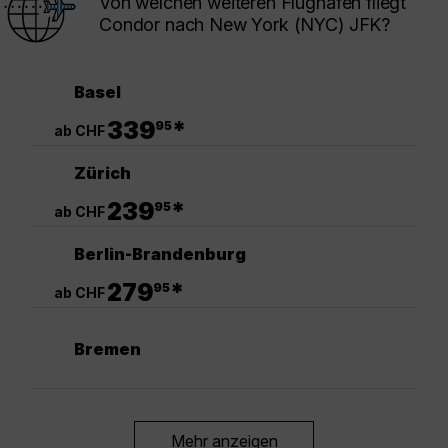
Von welchen weiteren Flughäfen fliegt
Condor nach New York (NYC) JFK?
Basel
.
339
*
95
ab CHF
Zürich
.
239
*
95
ab CHF
Berlin-Brandenburg
.
279
*
95
ab CHF
Bremen
Mehr anzeigen