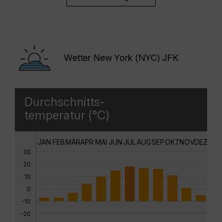
Wetter New York (NYC) JFK
Durchschnitts-
temperatur (°C)
JAN
FEB
MÄR
APR
MAI
JUN
JUL
AUG
SEP
OKT
NOV
DEZ
30
20
10
0
-10
-20