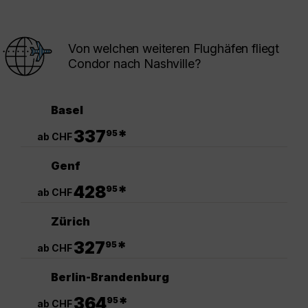
Von welchen weiteren Flughäfen fliegt
Condor nach Nashville?
Basel
.
337
*
95
ab CHF
Genf
.
428
*
95
ab CHF
Zürich
.
327
*
95
ab CHF
Berlin-Brandenburg
.
364
*
95
ab CHF