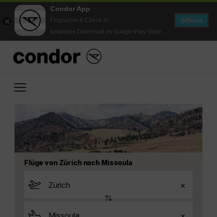
Condor App
öffnen
Flugsuche & Check-in
kostenlos Download im Google Play Store
Flüge von Zürich nach Missoula