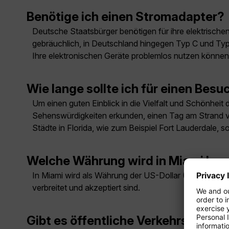
Benötige ich einen Stromadapter?
Deutsche Staatsbürger benötigen für ihre elektrisch
gebräuchlich, in Deutschland hingegen Typ C und Typ 
Ihre elektronischen Geräte problemlos nutzen können
Wie lange sollte ich für einen Besu
Um einen guten Einblick in die Vielfalt und Schönheit
Sehenswürdigkeiten erkunden, einen Tag am Strand ve
Städte in Florida, wie zum Beispiel Fort Lauderdale, s
Welche Währung wird in Miami ben
In Miami wird als Währung der US-Dollar (USD) verwen
verbreitet und akzeptiert sind.
Gibt es öffentliche Verkehrsmittel 