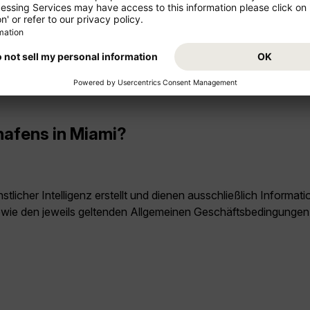
hrsmittel, zu dem Busse, der MetroRail und der MetroMover geh
hland nach Miami?
ch Miami beträgt ungefähr 9 Stunden und 30 Minuten. Sollten
hafens in Miami?
licher Intelligenz erstellt und dienen ausschließlich Inform
owie den jeweils geltenden Allgemeinen Geschäftsbedingungen