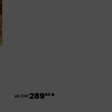
.
289
*
95
ab CHF
.