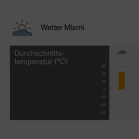
Wetter Miami
Durchschnitts-
JAN
temperatur (°C)
30
20
10
0
-10
-20
-30