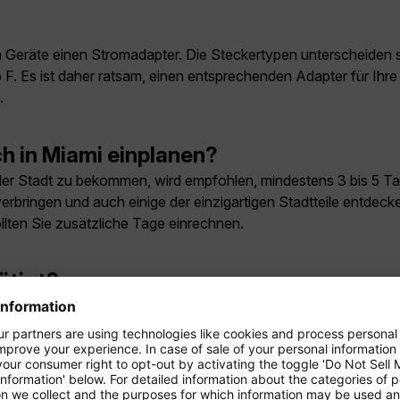
en Geräte einen Stromadapter. Die Steckertypen unterscheiden 
F. Es ist daher ratsam, einen entsprechenden Adapter für Ihre
.
ch in Miami einplanen?
 der Stadt zu bekommen, wird empfohlen, mindestens 3 bis 5 Tag
rbringen und auch einige der einzigartigen Stadtteile entdec
ollten Sie zusätzliche Tage einrechnen.
ötigt?
det. Besucher sollten darauf achten, stets ein wenig Bargeld
in Miami?