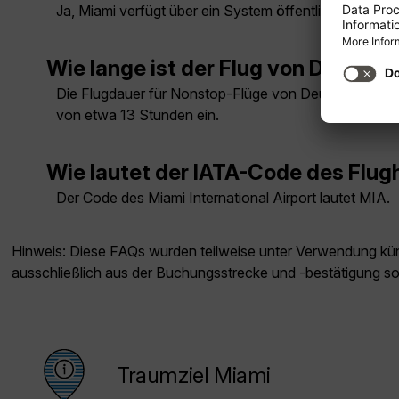
Ja, Miami verfügt über ein System öffentlicher Verke
Wie lange ist der Flug von Deutsc
Die Flugdauer für Nonstop-Flüge von Deutschland na
von etwa 13 Stunden ein.
Wie lautet der IATA-Code des Flug
Der Code des Miami International Airport lautet MIA.
Hinweis: Diese FAQs wurden teilweise unter Verwendung künst
ausschließlich aus der Buchungsstrecke und -bestätigung s
Traumziel Miami