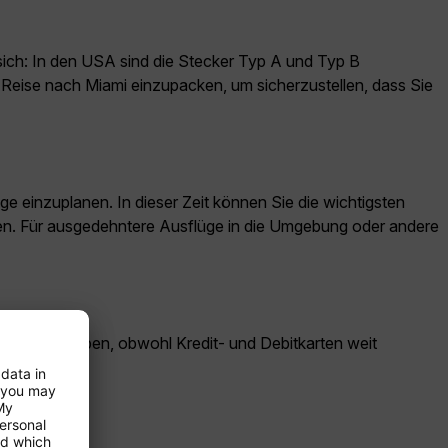
sich: In den USA sind die Stecker Typ A und Typ B
 Reise nach Miami einzupacken, um sicherzustellen, dass Sie
e einzuplanen. In dieser Zeit können Sie die wichtigsten
ken. Für ausgedehntere Ausflüge in die Umgebung oder andere
 dabei zu haben, obwohl Kredit- und Debitkarten weit