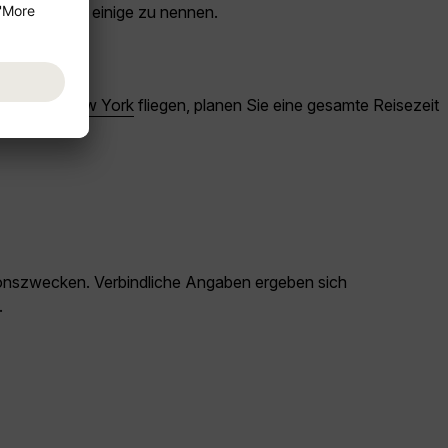
ören, um nur einige zu nennen.
 Sie über
New York
fliegen, planen Sie eine gesamte Reisezeit
ationszwecken. Verbindliche Angaben ergeben sich
.