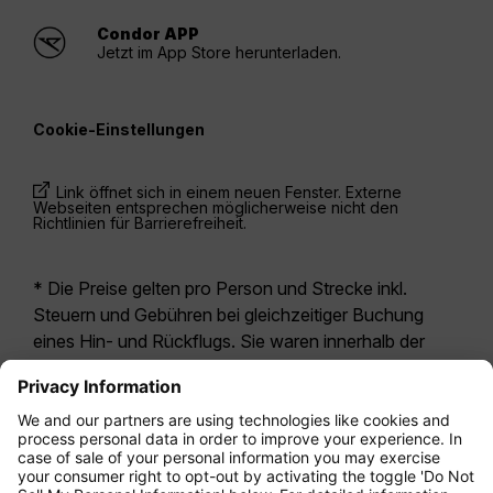
Condor APP
Jetzt im App Store herunterladen.
Cookie-Einstellungen
Link öffnet sich in einem neuen Fenster. Externe
Webseiten entsprechen möglicherweise nicht den
Richtlinien für Barrierefreiheit.
* Die Preise gelten pro Person und Strecke inkl.
Steuern und Gebühren bei gleichzeitiger Buchung
eines Hin- und Rückflugs. Sie waren innerhalb der
letzten 24 Stunden verfügbar und sind
möglicherweise nicht mehr aktuell. Bei den für die
Economy Class
angegebenen Tarifen handelt es
sich i.d.R. um Economy Zero, unsere restriktivste
Tarifoption. Es können hierfür zusätzliche Gebühren