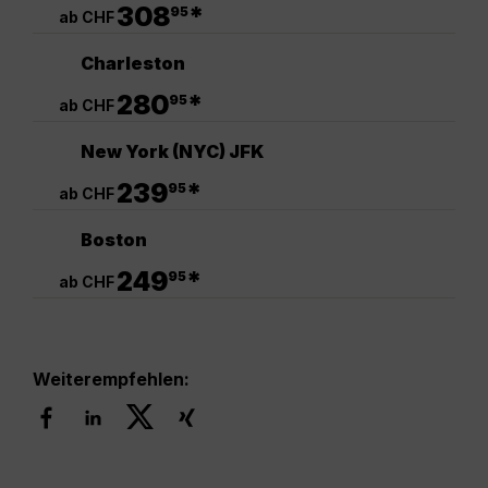
.
308
*
95
ab CHF
Charleston
.
280
*
95
ab CHF
New York (NYC) JFK
.
239
*
95
ab CHF
Boston
.
249
*
95
ab CHF
Weiterempfehlen: