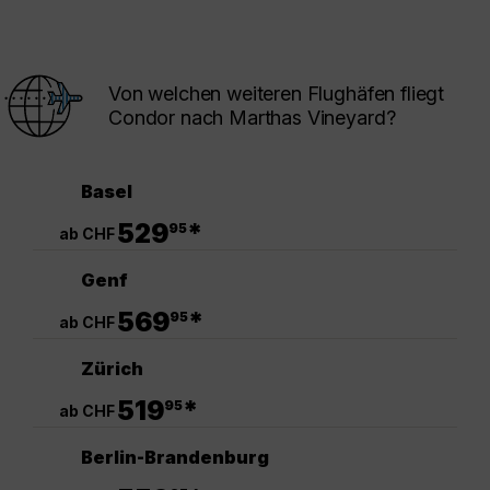
Von welchen weiteren Flughäfen fliegt
Condor nach Marthas Vineyard?
Basel
.
529
*
95
ab CHF
Genf
.
569
*
95
ab CHF
Zürich
.
519
*
95
ab CHF
Berlin-Brandenburg
.