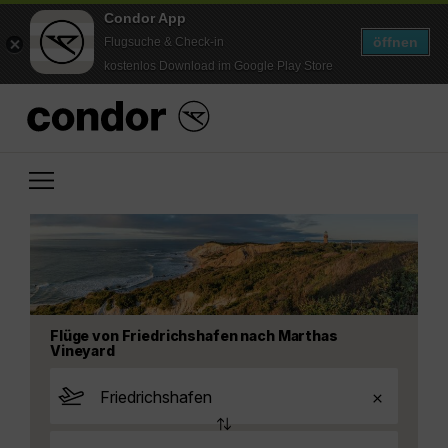
Condor App
öffnen
Flugsuche & Check-in
kostenlos Download im Google Play Store
Flüge von Friedrichshafen nach Marthas
Vineyard