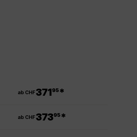
.
371
*
95
ab CHF
.
373
*
95
ab CHF