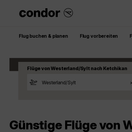
Flug buchen & planen
Flug vorbereiten
Start
Entdecken
Flüge
USA
Ketchik
Flüge von Westerland/Sylt nach Ketchikan
Günstige Flüge von W