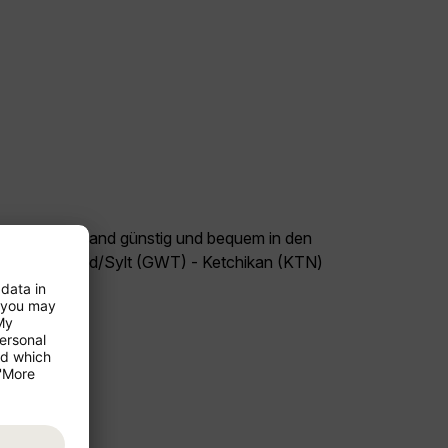
land Deutschland günstig und bequem in den
lug Westerland/Sylt (GWT) - Ketchikan (KTN)
seziel USA!