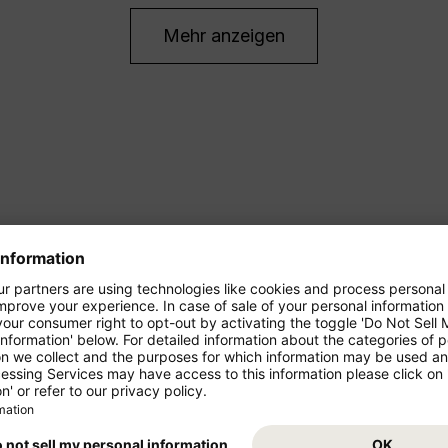
Mehr anzeigen
ren Urlaub!
Starten Sie von Ihrem Abflugs
Urlaub. Buchen Sie jetzt den F
z- und Mittelstrecke als
und freuen Sie sich auf Ihr Rei
ressieren