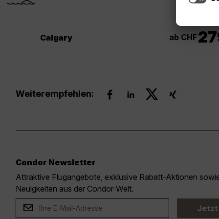
27
ab CHF
Calgary
Weiterempfehlen:
Condor Newsletter
Attraktive Flugangebote, exklusive Rabatt-Aktionen sow
Neuigkeiten aus der Condor-Welt.
Jetzt