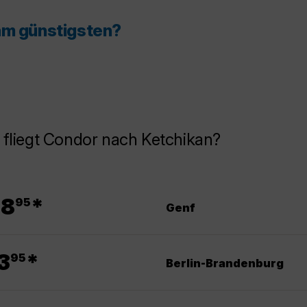
am günstigsten?
fliegt Condor nach Ketchikan?
.
48
*
95
Genf
.
3
*
95
Berlin-Brandenburg