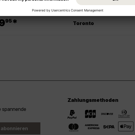
.
9
*
95
Toronto
Zahlungsmethoden
ie spannende
 abonnieren