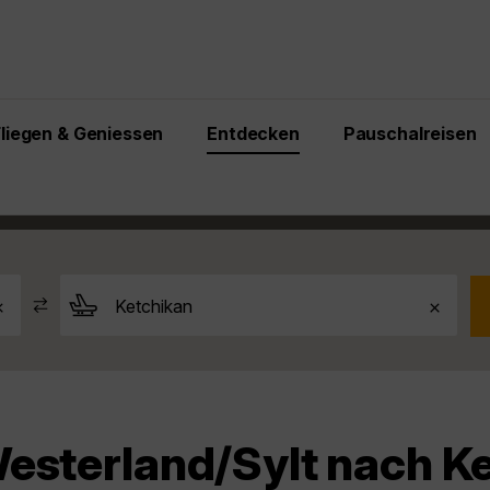
Fliegen & Geniessen
Entdecken
Pauschalreisen
an
Westerland/Sylt nach Ketchikan
esterland/Sylt nach K