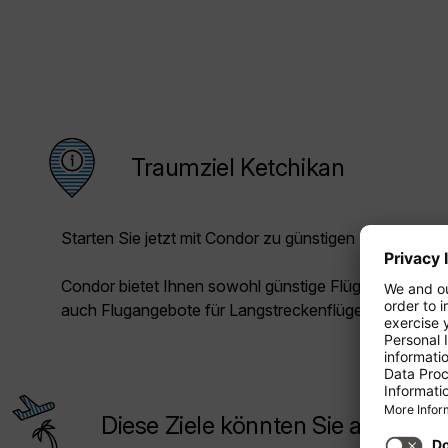
Traumziel Ketchikan
Starten Sie jetzt mit Condor zu günstigen Preisen in Ih
Condor bietet Ihnen sowohl günstige Flüge für die Kur
auch Flugangebote für Langstreckenflüge.
Diese Ziele könnten Sie auch inte