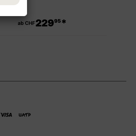
.
229
*
95
ab CHF