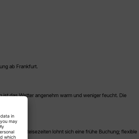
ung ab Frankfurt.
ten ist das Wetter angenehm warm und weniger feucht. Die
chgefragte Reisezeiten lohnt sich eine frühe Buchung; flexible