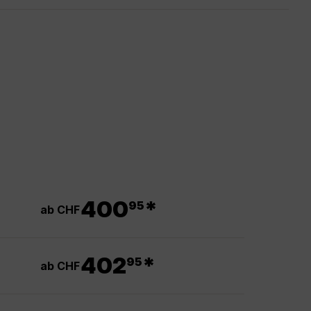
.
400
*
95
ab CHF
.
402
*
95
ab CHF