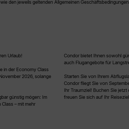
owie den jeweils geltenden Allgemeinen Geschäftsbedingungen
ren Urlaub!
Condor bietet Ihnen sowohl güns
auch Flugangebote für Langstr
ie in der Economy Class
 November 2026, solange
Starten Sie von Ihrem Abflugsl
Condor fliegt Sie von Septemb
Ihr Traumziel! Buchen Sie jetz
agbar günstig mögen: Im
freuen Sie sich auf Ihr Reisezi
Class – mit mehr