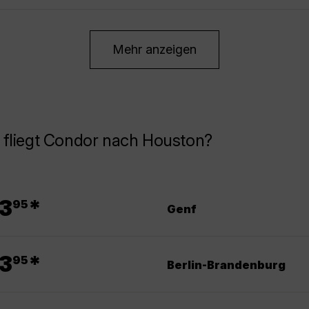
Mehr anzeigen
 fliegt Condor nach Houston?
.
3
*
95
Genf
.
3
*
95
Berlin-Brandenburg