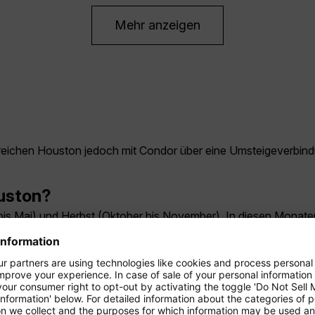
Mehr anzeigen
 erreichen Houston jedoch mit Condor über eine Umsteigeverbind
ouston?
z bis Mai) und Herbst (Oktober bis November). In diesen Mona
 am günstigsten?
lb der Ferienzeiten und bei flexiblen Reisedaten. Für stark na