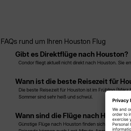
FAQs rund um Ihren Houston Flug
Gibt es Direktflüge nach Houston?
Condor fliegt aktuell nicht direkt nach Houston. Sie
Wann ist die beste Reisezeit für H
Die beste Reisezeit für Houston ist im Frühling (Mär
Sommer sind sehr heiß und schwül.
Wann sind die Flüge nach Houston
Günstige Flüge nach Houston finden sich meist außerha