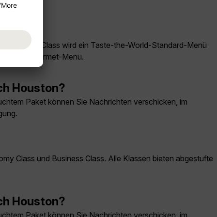
der Economy Class wird ein Taste-the-World-Standard-Menü
the-World-Gourmet-Menü.
ach Houston?
chtem Paket können Sie Nachrichten verschicken, im
gung.
my Class und Business Class. Alle Klassen bieten abgestufte
ach Houston?
chtem Paket können Sie Nachrichten verschicken, im