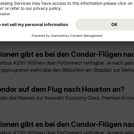
.
em Condor-Flug nach Houston?
n und Getränke je nach gebuchter Reiseklasse enthalten. In 
he-World-Premium-Menü und in der Business Class ein Taste-
ionen gibt es bei den Condor-Flügen n
irbus A330-900neo über FlyConnect verfügbar. Je nach gebu
ungsprogramm steht über den Bildschirm am Sitzplatz zur Verfü
ndor auf dem Flug nach Houston an?
ndor drei Klassen zur Auswahl: Economy Class, Premium Econo
ionen gibt es bei den Condor-Flügen n
irbus A330-900neo über FlyConnect verfügbar. Je nach gebu