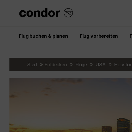
Flug buchen & planen
Flug vorbereiten
Start
Entdecken
Flüge
USA
Housto