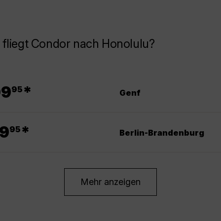
fliegt Condor nach Honolulu?
.
09
*
95
Genf
.
9
*
95
Berlin-Brandenburg
Mehr anzeigen