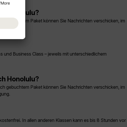
ch Honolulu?
ch gebuchtem Paket können Sie Nachrichten verschicken, im
gung.
 und Business Class – jeweils mit unterschiedlichem
ch Honolulu?
ch gebuchtem Paket können Sie Nachrichten verschicken, im
gung.
kostenfrei. In allen anderen Klassen kann es bis 8 Stunden vor