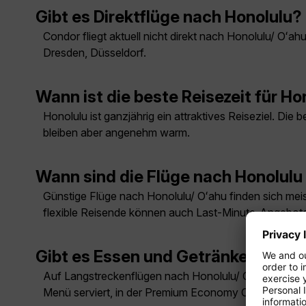
Gibt es Direktflüge nach Honolulu?
Condor fliegt aktuell nicht direkt nach Honolulu/ Oʻ
Dresden, Düsseldorf.
Wann ist die beste Reisezeit für Ho
Honolulu ist ganzjährig ein attraktives Reiseziel. Di
bleiben aber angenehm warm.
Wann sind die Flüge nach Honolulu
Günstige Flüge nach Honolulu/ Oʻahu finden sich meist
flexible Reisende können auch Last-Minute-Angebote
Gibt es Essen und Getränke auf d
Auf Langstreckenflügen nach Honolulu/ Oʻahu sind Ma
Menü serviert, in der Premium Economy Class ein T