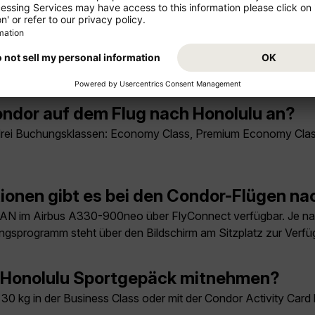
ionen gibt es bei den Condor-Flügen na
LAN im Airbus A330-900neo über FlyConnect verfügbar. Je na
ungsprogramm steht über den Bildschirm am Sitzplatz zur Verfü
ndor auf dem Flug nach Honolulu an?
 drei Buchungsklassen: Economy Class, Premium Economy Class
ionen gibt es bei den Condor-Flügen na
LAN im Airbus A330-900neo über FlyConnect verfügbar. Je na
ungsprogramm steht über den Bildschirm am Sitzplatz zur Verfü
h Honolulu Sportgepäck mitnehmen?
30 kg in der Business Class oder mit der Condor Activity Card 