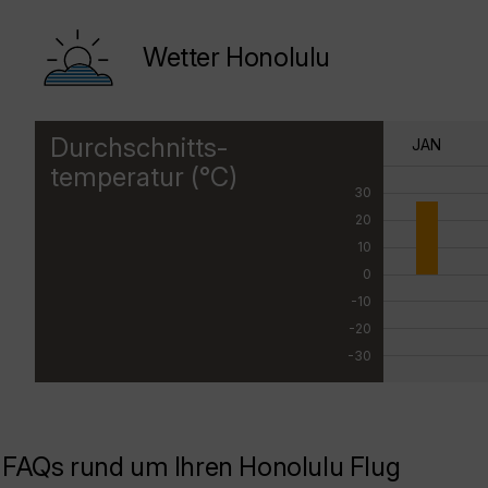
Wetter Honolulu
Durchschnitts-
JAN
temperatur (°C)
30
20
10
0
-10
-20
-30
FAQs rund um Ihren Honolulu Flug