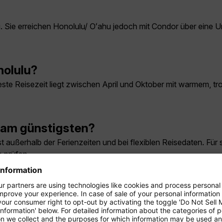
ahu. Sie erreichen Honolulu/ Oʻahu jedoch mit Condor über eine
nolulu?
e beste Reisezeit liegt zwischen April und Oktober mit warmem,
 am günstigsten?
 außerhalb der Ferienzeiten und bei flexiblen Reisedaten. Für 
 prüfen.
em Condor-Flug nach Honolulu?
hlzeiten und Getränke je nach gebuchter Reiseklasse enthalt
aste-the-World-Premium-Menü und in der Business Class ein 