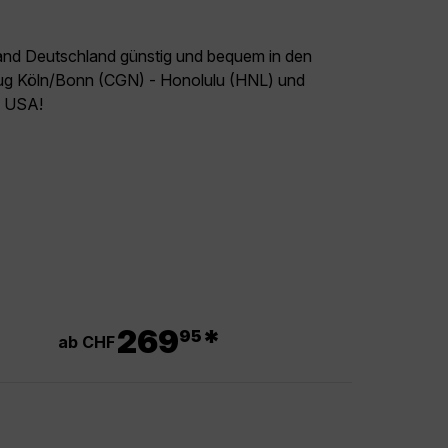
land Deutschland günstig und bequem in den
Flug Köln/Bonn (CGN) - Honolulu (HNL) und
el USA!
.
269
*
95
ab CHF