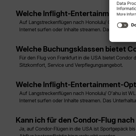
Welche Inflight-Entertainment-Opt
Auf Langstreckenflügen nach Honolulu/ Oʻahu ist W
Internet surfen oder Inhalte streamen. Das Unterhalt
Welche Buchungsklassen bietet Co
Für den Flug von Frankfurt in die USA bietet Condor
Sitzkomfort, Service und Verpflegungsangebot.
Welche Inflight-Entertainment-Opt
Auf Langstreckenflügen nach Honolulu/ Oʻahu ist W
Internet surfen oder Inhalte streamen. Das Unterhalt
Kann ich für den Condor-Flug nac
Ja, auf Condor-Flügen in die USA ist Sportgepäck bis 