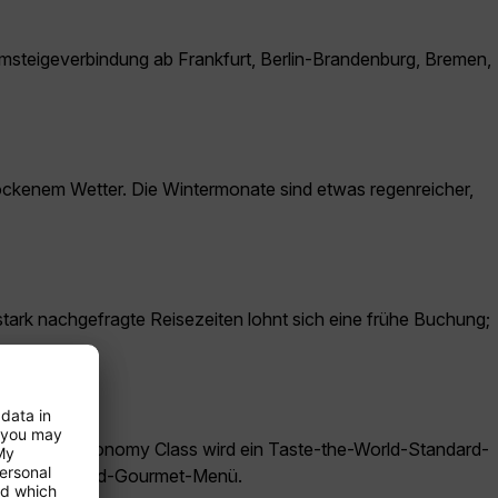
 Umsteigeverbindung ab Frankfurt, Berlin-Brandenburg, Bremen,
 trockenem Wetter. Die Wintermonate sind etwas regenreicher,
stark nachgefragte Reisezeiten lohnt sich eine frühe Buchung;
en. In der Economy Class wird ein Taste-the-World-Standard-
Taste-the-World-Gourmet-Menü.