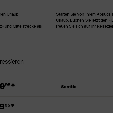
ren Urlaub!
Starten Sie von Ihrem Abflugs
Urlaub. Buchen Sie jetzt den 
z- und Mittelstrecke als
freuen Sie sich auf Ihr Reisezi
ressieren
.
9
*
95
Seattle
.
9
*
95