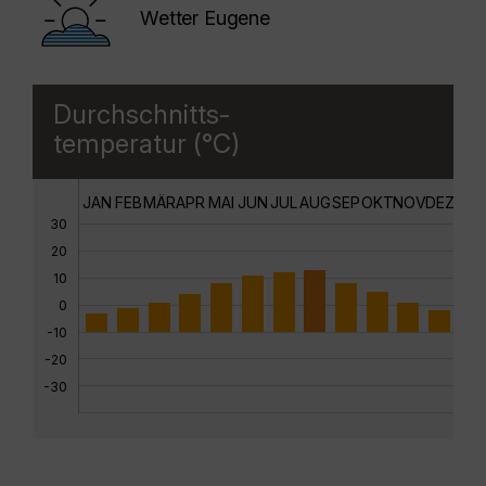
Wetter Eugene
Durchschnitts-
temperatur (°C)
JAN
FEB
MÄR
APR
MAI
JUN
JUL
AUG
SEP
OKT
NOV
DEZ
30
20
10
0
-10
-20
-30