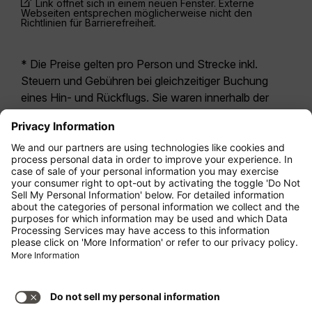
Link öffnet sich in einem neuen Fenster. Externe
Webseiten entsprechen möglicherweise nicht den
Richtlinien für Barrierefreiheit.
* Die Preise gelten pro Person und Strecke inkl.
Steuern und Gebühren bei gleichzeitiger Buchung
eines Hin- und Rückflugs. Sie waren innerhalb der
letzten 24 Stunden verfügbar und sind
möglicherweise nicht mehr aktuell. Bei den für die
Economy Class
angegebenen Tarifen handelt es
sich i.d.R. um Economy Zero, unsere restriktivste
Tarifoption. Es können hierfür zusätzliche Gebühren
für
Aufgabegepäck
oder für andere optionale
Leistungen anfallen. Es gelten die
Allgemeinen
Geschäftsbedingungen
.