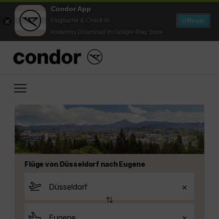
Condor App
öffnen
Flugsuche & Check-in
kostenlos Download im Google Play Store
Flüge von Düsseldorf nach Eugene