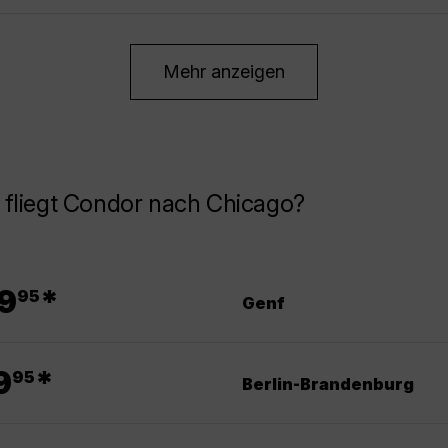
Mehr anzeigen
 fliegt Condor nach Chicago?
.
9
*
95
Genf
.
9
*
95
Berlin-Brandenburg