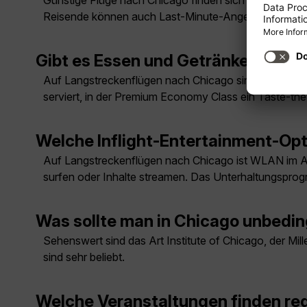
Günstige Flüge nach Chicago finden sich meist außerha
Reisende können auch Last-Minute-Angebote prüfen
Gibt es Essen und Getränke auf d
Auf Langstreckenflügen nach Chicago sind Mahlzeite
serviert, in der Premium Economy Class ein Taste-t
Welche Inflight-Entertainment-Opt
Auf Langstreckenflügen nach Chicago ist WLAN im A
surfen oder Inhalte streamen. Das Unterhaltungsprog
Was sollte man in Chicago unbedi
Sehenswert sind das Art Institute of Chicago, der Mi
sind sehr beliebt.
Welche Veranstaltungen finden reg