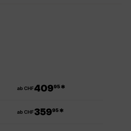
.
409
*
95
ab CHF
.
359
*
95
ab CHF