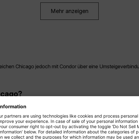
Mehr anzeigen
 erreichen Chicago jedoch mit Condor über eine Umsteigeverbin
hicago?
Dann herrschen milde bis warme Temperaturen – ideal für Stad
 am günstigsten?