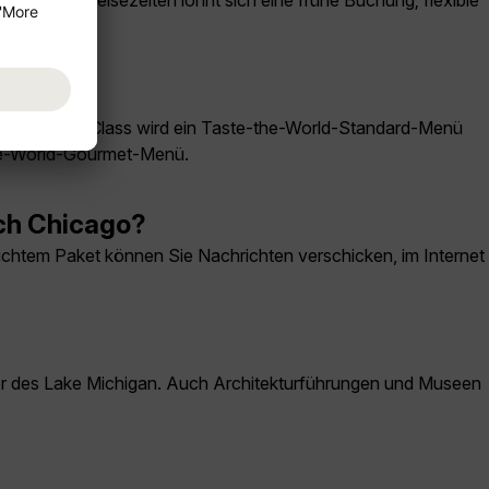
chgefragte Reisezeiten lohnt sich eine frühe Buchung; flexible
der Economy Class wird ein Taste-the-World-Standard-Menü
the-World-Gourmet-Menü.
ach Chicago?
htem Paket können Sie Nachrichten verschicken, im Internet
 Ufer des Lake Michigan. Auch Architekturführungen und Museen