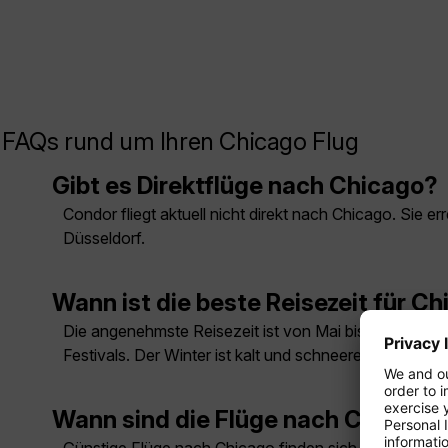
FAQs rund um Ihren Chicago Flug
Gibt es Direktflüge nach Chicago?
Condor fliegt aktuell nicht direkt nach Chicago. Sie
Düsseldorf.
Wann ist die beste Reisezeit für C
Die angenehmste Reisezeit ist von Mai bis Oktober. 
Festivals. Der Winter ist kalt und schneereich.
Wann sind die Flüge nach Chicago