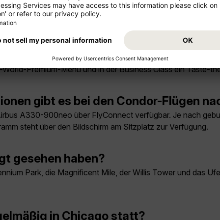
lb der Ferienzeiten und bei flexiblen Reisedaten. Für stark na
.
em Condor-Flug nach Chicago?
n und Getränke je nach gebuchter Reiseklasse enthalten. In 
he-World-Premium-Menü und in der Business Class ein Taste-
ionen gibt es bei den Condor-Flügen n
irbus A330-900neo über FlyConnect verfügbar. Je nach gebuc
ramm steht über den Bildschirm am Sitzplatz zur Verfügung.
ngt gesehen haben?
llennium Park, die Magnificent Mile, der Willis Tower und das
elmäßig in Chicago statt?