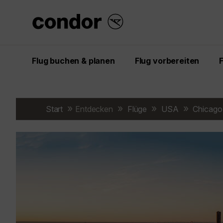
Flug buchen & planen
Flug vorbereiten
Start
Entdecken
Flüge
USA
Chicago