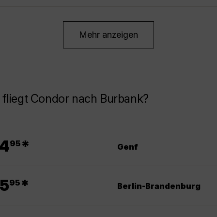
Mehr anzeigen
 fliegt Condor nach Burbank?
.
4
*
95
Genf
.
5
*
95
Berlin-Brandenburg