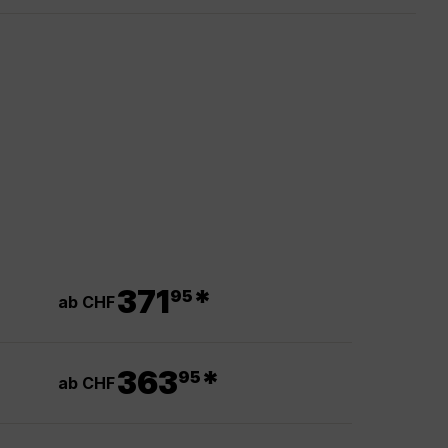
.
371
*
95
ab CHF
.
363
*
95
ab CHF