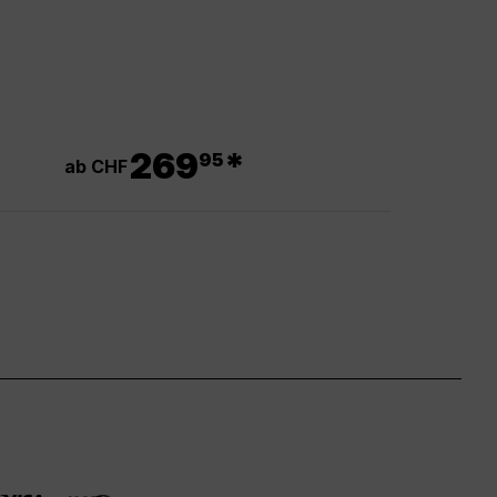
.
269
*
95
ab CHF