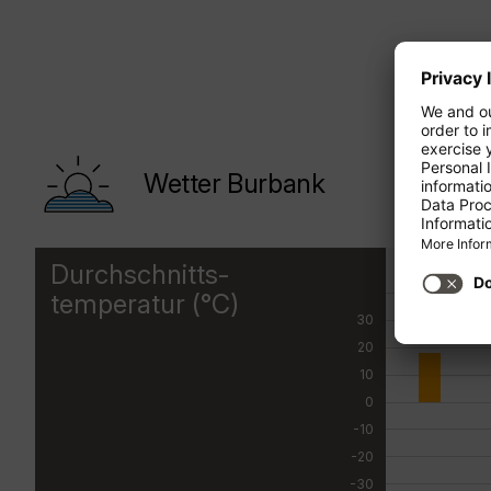
Wetter Burbank
Durchschnitts-
JAN
temperatur (°C)
30
20
10
0
-10
-20
-30