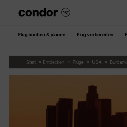
Flug buchen & planen
Flug vorbereiten
Start
Entdecken
Flüge
USA
Burbank