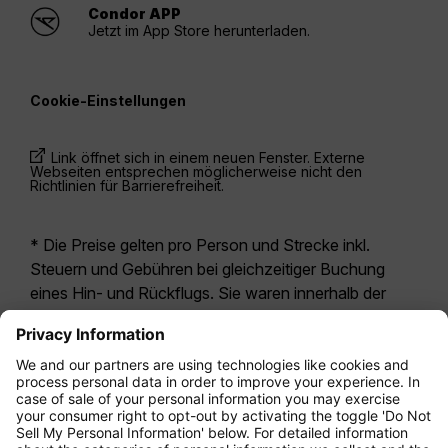
Condor APP
Jetzt im App Store herunterladen.
Cookie-Einstellungen
Link öffnet sich in einem neuen Fenster. Externe
Webseiten entsprechen möglicherweise nicht den
Richtlinien für Barrierefreiheit.
* Die Preise gelten pro Person und Strecke inkl.
Steuern und Gebühren bei gleichzeitiger Buchung
eines Hin- und Rückflugs. Sie waren innerhalb der
letzten 24 Stunden verfügbar und sind
möglicherweise nicht mehr aktuell. Bei den für die
Economy Class
angegebenen Tarifen handelt es
sich i.d.R. um Economy Zero, unsere restriktivste
Tarifoption. Es können hierfür zusätzliche Gebühren
für
Aufgabegepäck
oder für andere optionale