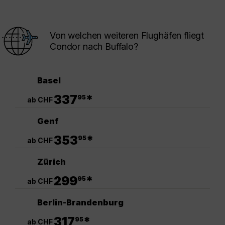
Von welchen weiteren Flughäfen fliegt
Condor nach Buffalo?
Basel
.
337
*
95
ab CHF
Genf
.
353
*
95
ab CHF
Zürich
.
299
*
95
ab CHF
Berlin-Brandenburg
.
317
*
95
ab CHF