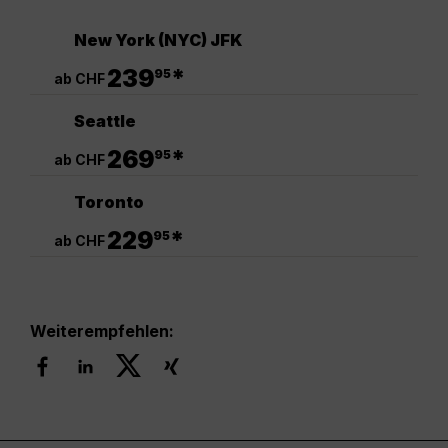
New York (NYC) JFK
.
239
*
95
ab CHF
Seattle
.
269
*
95
ab CHF
Toronto
.
229
*
95
ab CHF
Weiterempfehlen: