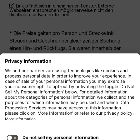
Link öffnet sich in einem neuen Fenster. Externe
Webseiten entsprechen möglicherweise nicht den
Richtlinien für Barrierefreiheit.
* Die Preise gelten pro Person und Strecke inkl.
Steuern und Gebühren bei gleichzeitiger Buchung
eines Hin- und Rückflugs. Sie waren innerhalb der
letzten 24 Stunden verfügbar und sind
möglicherweise nicht mehr aktuell. Bei den für die
Economy Class
angegebenen Tarifen handelt es
sich i.d.R. um Economy Zero, unsere restriktivste
Tarifoption. Es können hierfür zusätzliche Gebühren
für
Aufgabegepäck
oder für andere optionale
Leistungen anfallen. Es gelten die
Allgemeinen
Geschäftsbedingungen
.