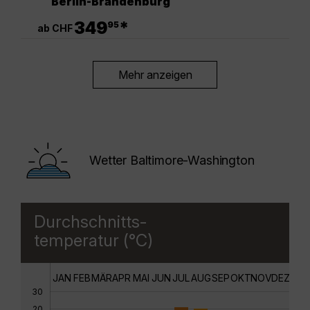
Berlin-Brandenburg
.
349
*
95
ab CHF
Mehr anzeigen
Wetter Baltimore-Washington
Durchschnitts-
temperatur (°C)
JAN
FEB
MÄR
APR
MAI
JUN
JUL
AUG
SEP
OKT
NOV
DEZ
30
20