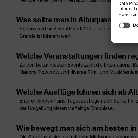
flexible Reisende können auch Last-Minute-Angebote
Was sollte man in Albuquerque un
Sehenswert sind die Altstadt Old Town, das Indian P
Grande ist lohnenswert.
Welche Veranstaltungen finden reg
Zu den bekanntesten Events zählt die International Ba
Nations Powwow und diverse Film- und Musikfestival
Welche Ausflüge lohnen sich ab A
Empfehlenswert sind Tagesausflüge nach Santa Fe,
der Umgebung bieten vielfältige Erlebnisse.
Wie bewegt man sich am besten in
Die Stadt lässt sich gut mit dem Mietwagen erkunden.