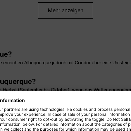
Mehr anzeigen
que?
 Sie erreichen Albuquerque jedoch mit Condor über eine Umsteig
lbuquerque?
) und Herbst (September bis Oktober), wenn das Wetter angenehm
rque am günstigsten?
erhalb der Ferienzeiten und bei flexiblen Reisedaten. Für sta