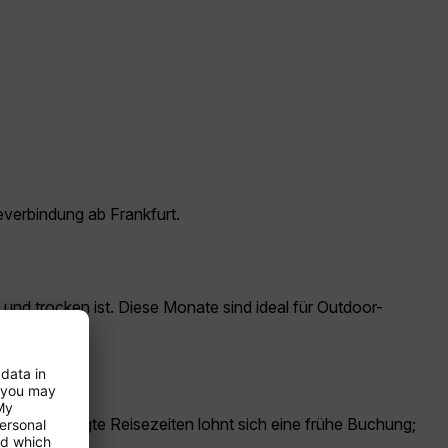
everbindung ab Frankfurt.
 und trocken ist. Diese Monate sind ideal für Outdoor-
rk nachgefragte Reisezeiten lohnt sich eine frühe Buchung;