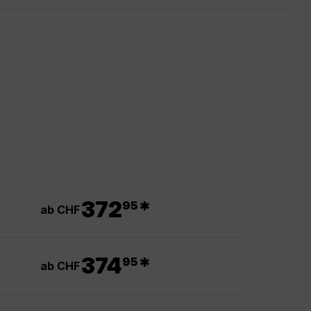
.
372
*
95
ab CHF
.
374
*
95
ab CHF