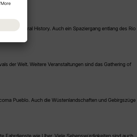
eum of Natural History. Auch ein Spaziergang entlang des Rio
vals der Welt. Weitere Veranstaltungen sind das Gathering of
Acoma Pueblo. Auch die Wüstenlandschaften und Gebirgszüge
rte Fahrdienste wie Uber. Viele Sehenswürdigkeiten sind auch