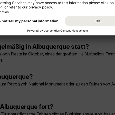
 prüfen.
bedingt gesehen haben?
ueblo Cultural Center, die Sandia Peak Tramway sowie das Mus
elmäßig in Albuquerque statt?
lloon Fiesta im Oktober, eines der größten Heißluftballon-Festi
s.
lbuquerque?
 zum Petroglyph National Monument oder zu den Ruinen von 
 Albuquerque fort?
 Für innerstädtische Fahrten gibt es Buslinien sowie App-basie