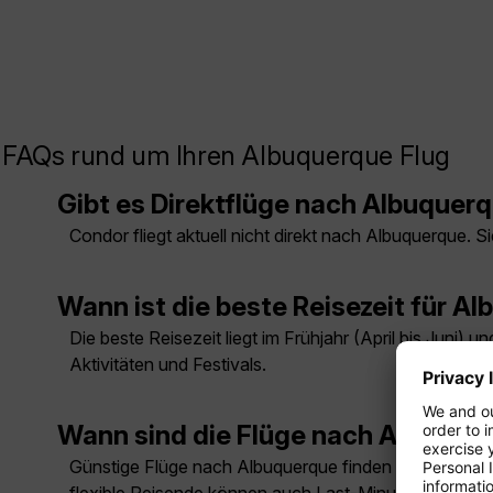
FAQs rund um Ihren Albuquerque Flug
Gibt es Direktflüge nach Albuquer
Condor fliegt aktuell nicht direkt nach Albuquerque.
Wann ist die beste Reisezeit für A
Die beste Reisezeit liegt im Frühjahr (April bis Juni
Aktivitäten und Festivals.
Wann sind die Flüge nach Albuque
Günstige Flüge nach Albuquerque finden sich meist auß