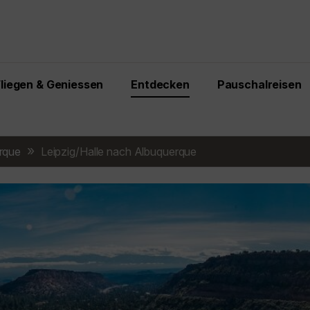
Fliegen & Geniessen
Entdecken
Pauschalreisen
rque
Leipzig/Halle nach Albuquerque