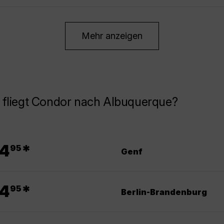
Mehr anzeigen
 fliegt Condor nach Albuquerque?
.
4
*
95
Genf
.
4
*
95
Berlin-Brandenburg