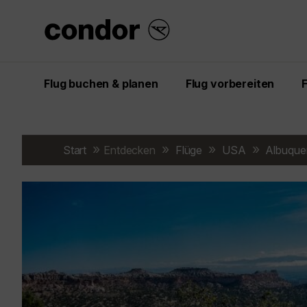
Flug buchen & planen
Flug vorbereiten
Start
Entdecken
Flüge
USA
Albuque