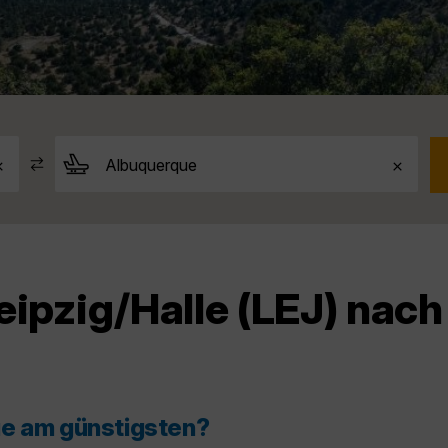
eipzig/Halle (LEJ) nac
ue am günstigsten?