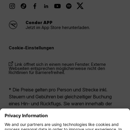
Condor APP
Jetzt im App Store herunterladen.
Cookie-Einstellungen
Link öffnet sich in einem neuen Fenster. Externe
Webseiten entsprechen möglicherweise nicht den
Richtlinien für Barrierefreiheit.
* Die Preise gelten pro Person und Strecke inkl.
Steuern und Gebühren bei gleichzeitiger Buchung
eines Hin- und Rückflugs. Sie waren innerhalb der
letzten 24 Stunden verfügbar und sind
möglicherweise nicht mehr aktuell. Bei den für die
Economy Class
angegebenen Tarifen handelt es