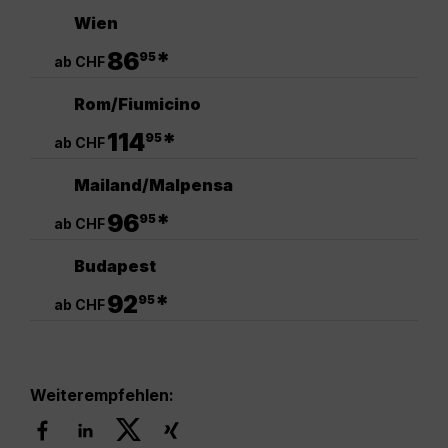
Wien
.
86
*
95
ab CHF
Rom/Fiumicino
.
114
*
95
ab CHF
Mailand/Malpensa
.
96
*
95
ab CHF
Budapest
.
92
*
95
ab CHF
Weiterempfehlen: