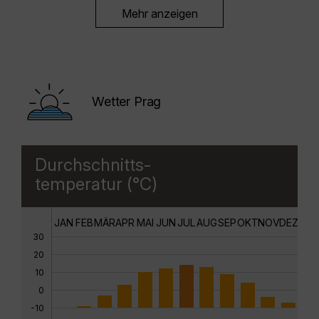
Mehr anzeigen
Wetter Prag
Durchschnitts-
temperatur (°C)
JAN
FEB
MÄR
APR
MAI
JUN
JUL
AUG
SEP
OKT
NOV
DEZ
30
20
10
0
-10