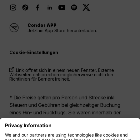
Condor APP
Jetzt im App Store herunterladen.
Cookie-Einstellungen
Link öffnet sich in einem neuen Fenster. Externe
Webseiten entsprechen möglicherweise nicht den
Richtlinien für Barrierefreiheit.
* Die Preise gelten pro Person und Strecke inkl.
Steuern und Gebühren bei gleichzeitiger Buchung
eines Hin- und Rückflugs. Sie waren innerhalb der
letzten 24 Stunden verfügbar und sind
möglicherweise nicht mehr aktuell. Bei den für die
Economy Class
angegebenen Tarifen handelt es