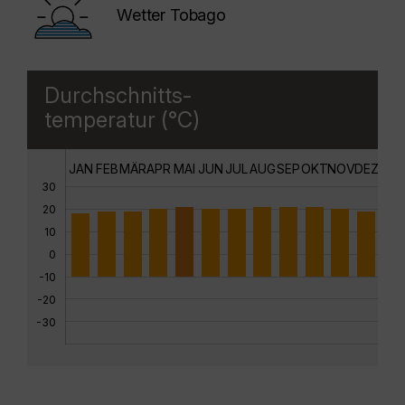
Wetter Tobago
Durchschnitts-
temperatur (°C)
JAN
FEB
MÄR
APR
MAI
JUN
JUL
AUG
SEP
OKT
NOV
DEZ
30
20
10
0
-10
-20
-30