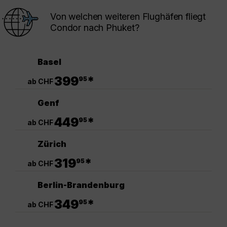
Von welchen weiteren Flughäfen fliegt
Condor nach Phuket?
Basel
.
399
*
95
ab CHF
Genf
.
449
*
95
ab CHF
Zürich
.
319
*
95
ab CHF
Berlin-Brandenburg
.
349
*
95
ab CHF