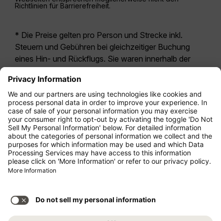
Richtlinien für Barrierefreiheit.
* Die Preise gelten pro Person und Strecke inkl.
Steuern und Gebühren bei gleichzeitiger Buchung
eines Hin- und Rückflugs. Sie waren innerhalb der
letzten 24 Stunden verfügbar und sind
möglicherweise nicht mehr aktuell. Bei den für die
Economy Class
angegebenen Tarifen handelt es
sich i.d.R. um Economy Zero, unsere restriktivste
Tarifoption. Es können hierfür zusätzliche Gebühren
für
Aufgabegepäck
oder für andere optionale
Leistungen anfallen. Es gelten die
Allgemeinen
Geschäftsbedingungen
.