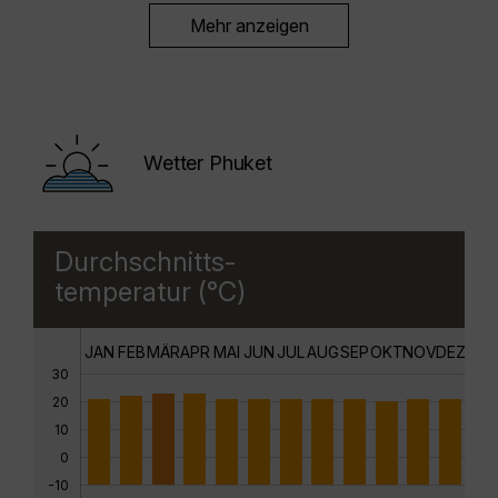
Mehr anzeigen
Wetter Phuket
Durchschnitts-
temperatur (°C)
JAN
FEB
MÄR
APR
MAI
JUN
JUL
AUG
SEP
OKT
NOV
DEZ
30
20
10
0
-10