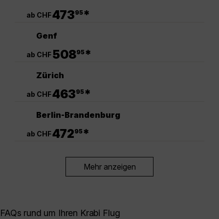
.
473
*
95
ab CHF
Genf
.
508
*
95
ab CHF
Zürich
.
463
*
95
ab CHF
Berlin-Brandenburg
.
472
*
95
ab CHF
Mehr anzeigen
FAQs rund um Ihren Krabi Flug