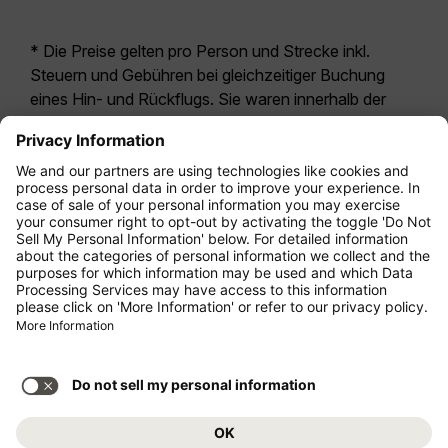
* Die Preise gelten pro Person und Strecke inkl.
Steuern und Gebühren bei gleichzeitiger Buchung
eines Hin- und Rückflugs. Sie waren innerhalb der
letzten 24 Stunden verfügbar und sind
möglicherweise nicht mehr aktuell. Bei den für die
Economy Class
angegebenen Tarifen handelt es
sich i.d.R. um Economy Zero, unsere restriktivste
Tarifoption. Es können hierfür zusätzliche Gebühren
für
Aufgabegepäck
oder für andere optionale
Leistungen anfallen. Es gelten die
Allgemeinen
Geschäftsbedingungen
.