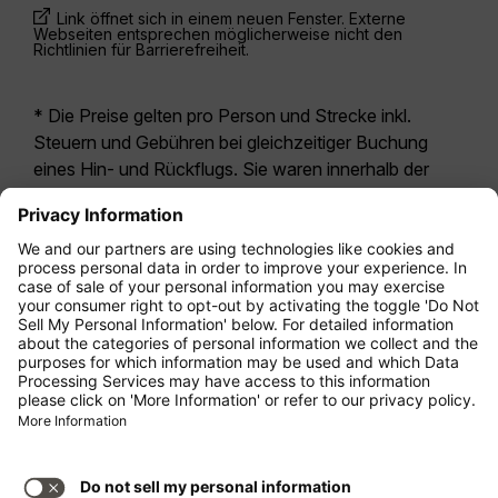
Link öffnet sich in einem neuen Fenster. Externe
Webseiten entsprechen möglicherweise nicht den
Richtlinien für Barrierefreiheit.
* Die Preise gelten pro Person und Strecke inkl.
Steuern und Gebühren bei gleichzeitiger Buchung
eines Hin- und Rückflugs. Sie waren innerhalb der
letzten 24 Stunden verfügbar und sind
möglicherweise nicht mehr aktuell. Bei den für die
Economy Class
angegebenen Tarifen handelt es
sich i.d.R. um Economy Zero, unsere restriktivste
Tarifoption. Es können hierfür zusätzliche Gebühren
für
Aufgabegepäck
oder für andere optionale
Leistungen anfallen. Es gelten die
Allgemeinen
Geschäftsbedingungen
.