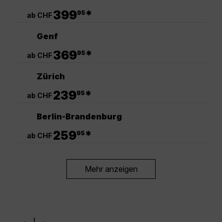
.
399
*
95
ab CHF
Genf
.
369
*
95
ab CHF
Zürich
.
239
*
95
ab CHF
Berlin-Brandenburg
.
259
*
95
ab CHF
Mehr anzeigen