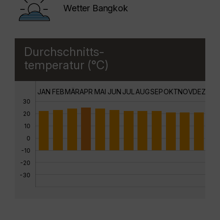
Wetter Bangkok
Durchschnitts-
temperatur (°C)
JAN
FEB
MÄR
APR
MAI
JUN
JUL
AUG
SEP
OKT
NOV
DEZ
30
20
10
0
-10
-20
-30