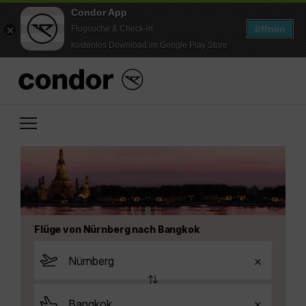
Condor App
öffnen
Flugsuche & Check-in
kostenlos Download im Google Play Store
Flüge von Nürnberg nach Bangkok