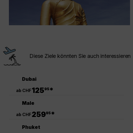
Diese Ziele könnten Sie auch interessieren
Dubai
.
125
*
95
ab CHF
Male
.
259
*
95
ab CHF
Phuket