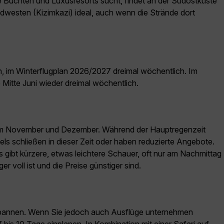
e Buchten und Luxusresorts sucht, findet an der Südostküste
westen (Kizimkazi) ideal, auch wenn die Strände dort
ch, im Winterflugplan 2026/2027 dreimal wöchentlich. Im
 Mitte Juni wieder dreimal wöchentlich.
eit im November und Dezember. Während der Hauptregenzeit
els schließen in dieser Zeit oder haben reduzierte Angebote.
gibt kürzere, etwas leichtere Schauer, oft nur am Nachmittag
 voll ist und die Preise günstiger sind.
tspannen. Wenn Sie jedoch auch Ausflüge unternehmen