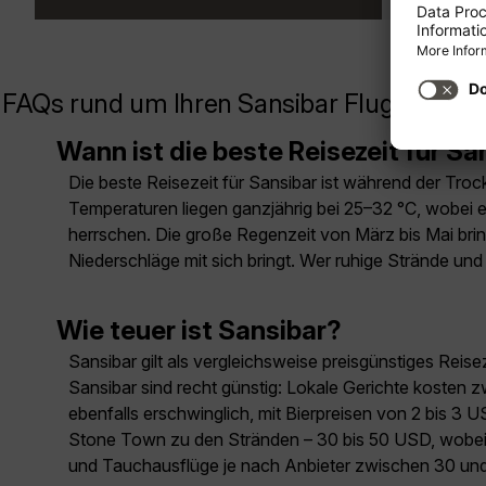
FAQs rund um Ihren Sansibar Flug
Wann ist die beste Reisezeit für Sa
Die beste Reisezeit für Sansibar ist während der Tro
Temperaturen liegen ganzjährig bei 25–32 °C, wobei 
herrschen. Die große Regenzeit von März bis Mai bri
Niederschläge mit sich bringt. Wer ruhige Strände 
Wie teuer ist Sansibar?
Sansibar gilt als vergleichsweise preisgünstiges Rei
Sansibar sind recht günstig: Lokale Gerichte kosten
ebenfalls erschwinglich, mit Bierpreisen von 2 bis 3
Stone Town zu den Stränden – 30 bis 50 USD, wobei P
und Tauchausflüge je nach Anbieter zwischen 30 und