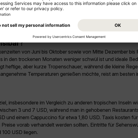
nsibar?
ckenzeiten von Juni bis Oktober sowie von Mitte Dezember bis 
es in den trockenen Monaten weniger schwül ist und ideale Be
ngt heftige, aber kurze Tropenschauer, während die kleine Reg
und angenehme Temperaturen genießen möchte, reist am besten 
seziel, insbesondere im Vergleich zu anderen tropischen Inseln
 zwischen 3 und 7 USD, während man in gehobenen Restaurants 
 USD und einem Cappuccino für etwa 1,80 USD. Taxis kosten fü
reise vorab verhandelt werden sollten. Eintritte für Sehensw
 100 USD liegen.