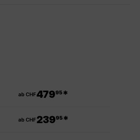
.
479
*
95
ab CHF
.
239
*
95
ab CHF