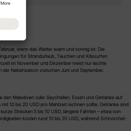
Februar, wenn das Wetter warm und sonnig ist. Die
dingungen für Strandurlaub, Tauchen und Kitesurfen
enzeit im November und Dezember meist nur leichte
in der Nebensaison zwischen Juni und September.
 wie den Malediven oder Seychellen. Essen und Getränke auf
mit 10 bis 20 USD pro Mahlzeit rechnen sollte. Getränke sind
r kurze Strecken 5 bis 10 USD, längere Fahrten – etwa von
ürdigkeiten kosten rund 10 bis 20 USD, während Schnorchel-