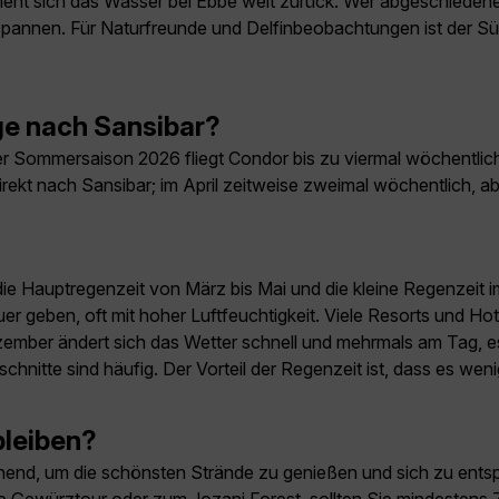
 zieht sich das Wasser bei Ebbe weit zurück. Wer abgeschieden
annen. Für Naturfreunde und Delfinbeobachtungen ist der Süd
ge nach Sansibar?
 der Sommersaison 2026 fliegt Condor bis zu viermal wöchentli
ekt nach Sansibar; im April zeitweise zweimal wöchentlich, ab
n: die Hauptregenzeit von März bis Mai und die kleine Regenz
r geben, oft mit hoher Luftfeuchtigkeit. Viele Resorts und Hot
ber ändert sich das Wetter schnell und mehrmals am Tag, es 
tte sind häufig. Der Vorteil der Regenzeit ist, dass es weniger
bleiben?
eichend, um die schönsten Strände zu genießen und sich zu en