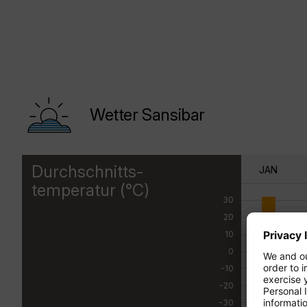
Wetter Sansibar
Durchschnitts-
JAN
temperatur (°C)
30
20
10
0
-10
-20
-30