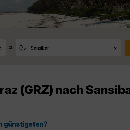
raz (GRZ) nach Sansib
m günstigsten?