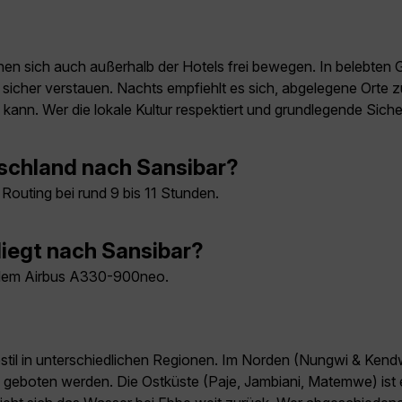
können sich auch außerhalb der Hotels frei bewegen. In belebt
icher verstauen. Nachts empfiehlt es sich, abgelegene Orte z
ann. Wer die lokale Kultur respektiert und grundlegende Siche
tschland nach Sansibar?
 Routing bei rund 9 bis 11 Stunden.
iegt nach Sansibar?
t dem Airbus A330-900neo.
estil in unterschiedlichen Regionen. Im Norden (Nungwi & Ke
 geboten werden. Die Ostküste (Paje, Jambiani, Matemwe) ist e