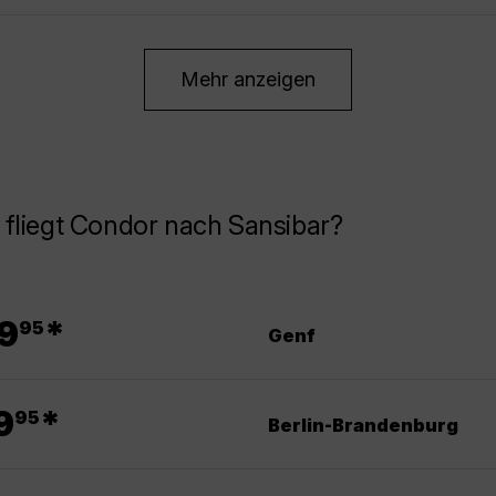
Mehr anzeigen
fliegt Condor nach Sansibar?
.
9
*
95
Genf
.
9
*
95
Berlin-Brandenburg