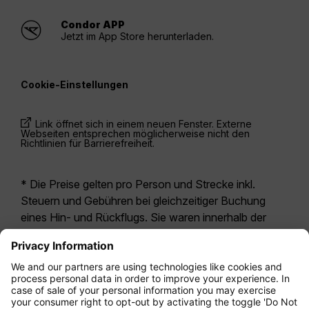
Condor APP
Jetzt im App Store herunterladen.
Cookie-Einstellungen
Link öffnet sich in einem neuen Fenster. Externe
Webseiten entsprechen möglicherweise nicht den
Richtlinien für Barrierefreiheit.
* Die Preise gelten pro Person und Strecke inkl.
Steuern und Gebühren bei gleichzeitiger Buchung
eines Hin- und Rückflugs. Sie waren innerhalb der
letzten 24 Stunden verfügbar und sind
möglicherweise nicht mehr aktuell. Bei den für die
Economy Class
angegebenen Tarifen handelt es
sich i.d.R. um Economy Zero, unsere restriktivste
Tarifoption. Es können hierfür zusätzliche Gebühren