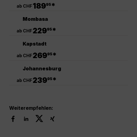
.
189
*
95
ab CHF
Mombasa
.
229
*
95
ab CHF
Kapstadt
.
269
*
95
ab CHF
Johannesburg
.
239
*
95
ab CHF
Weiterempfehlen: