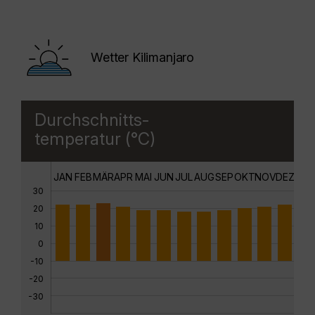
Wetter Kilimanjaro
Durchschnitts-
temperatur (°C)
JAN
FEB
MÄR
APR
MAI
JUN
JUL
AUG
SEP
OKT
NOV
DEZ
30
20
10
0
-10
-20
-30