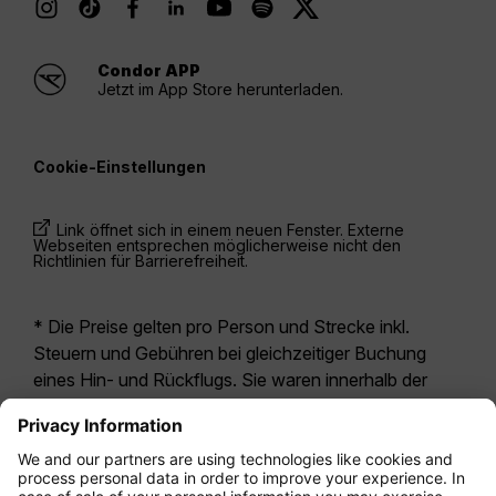
Condor APP
Jetzt im App Store herunterladen.
Cookie-Einstellungen
Link öffnet sich in einem neuen Fenster. Externe
Webseiten entsprechen möglicherweise nicht den
Richtlinien für Barrierefreiheit.
* Die Preise gelten pro Person und Strecke inkl.
Steuern und Gebühren bei gleichzeitiger Buchung
eines Hin- und Rückflugs. Sie waren innerhalb der
letzten 24 Stunden verfügbar und sind
möglicherweise nicht mehr aktuell. Bei den für die
Economy Class
angegebenen Tarifen handelt es
sich i.d.R. um Economy Zero, unsere restriktivste