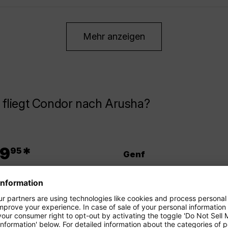
Mehr anzeigen
 fliegt Condor nach Arusha?
.
9
*
95
Genf
.
9
*
95
Berlin-Brandenburg