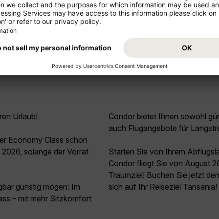
Mehr anzeigen
ren Urlaub!
Condor bietet Ihnen sowohl güns
auch Flugangebote für Langstr
 der Economy Class schon
2026, solange der Vorrat
Starten Sie von Ihrem Abflugsl
Condor fliegt Sie von August 2
Traumziel! Buchen Sie jetzt de
agbar günstig mögen: Im
sich auf Ihr Reiseziel Tansania!
ss – mit mehr Sitzkomfort