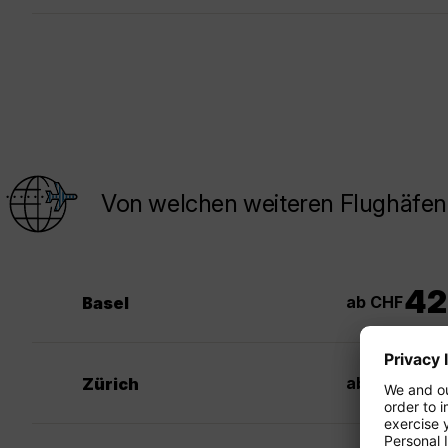
Von welchen weiteren Flughäfen
42
ab CHF
Basel
30
ab CHF
Zürich