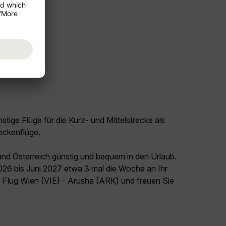
tige Flüge für die Kurz- und Mittelstrecke als
eckenflüge.
and Österreich günstig und bequem in den Urlaub.
026 bis Juni 2027 etwa 3 mal die Woche an Ihr
n Flug Wien (VIE) - Arusha (ARK) und freuen Sie