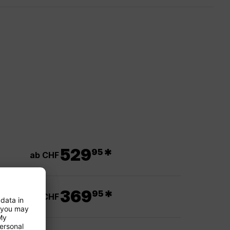
.
529
*
95
ab CHF
.
369
*
95
ab CHF