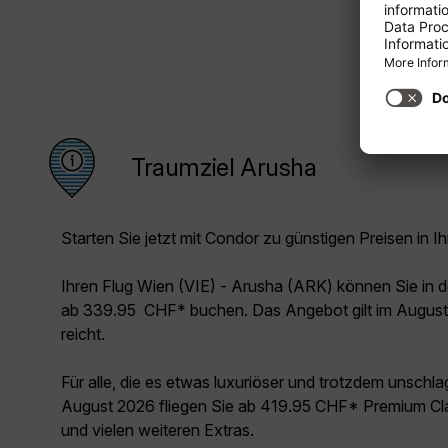
Traumziel Arusha
Starten Sie jetzt mit Condor zu günstigen Preisen in Ih
Ihren Flug Wien (VIE) - Arusha (ARK) können Sie in
ab 339.95 CHF* buchen. Das Angebot gilt im August 
reicht.
Für alle, die es etwas luxuriöser und trotzdem unschl
August 2026 fliegen Sie ab 419.95 CHF* Premium Cla
und vielen weiteren Extras.