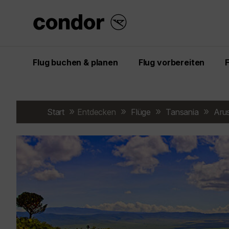
Flug buchen & planen
Flug vorbereiten
Start
Entdecken
Flüge
Tansania
Aru