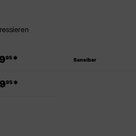
ressieren
.
9
*
95
Sansibar
.
9
*
95