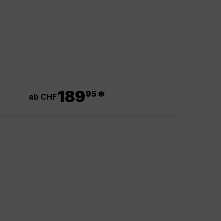
.
189
*
95
ab CHF