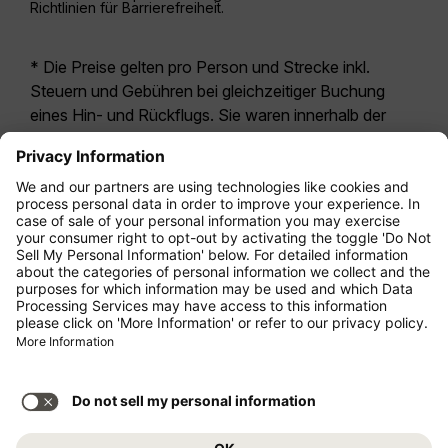
Richtlinien für Barrierefreiheit.
* Die Preise gelten pro Person und Strecke inkl.
Steuern und Gebühren bei gleichzeitiger Buchung
eines Hin- und Rückflugs. Sie waren innerhalb der
letzten 24 Stunden verfügbar und sind
möglicherweise nicht mehr aktuell. Bei den für die
Economy Class
angegebenen Tarifen handelt es
sich i.d.R. um Economy Zero, unsere restriktivste
Tarifoption. Es können hierfür zusätzliche Gebühren
für
Aufgabegepäck
oder für andere optionale
Leistungen anfallen. Es gelten die
Allgemeinen
Geschäftsbedingungen
.